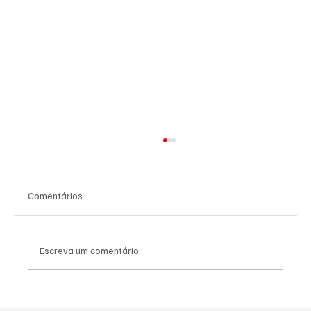
Comentários
Escreva um comentário
Agosto Lilás: Prefeitura promove atividades