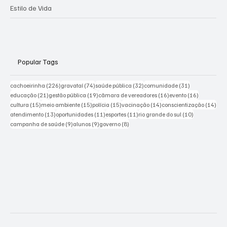
Estilo de Vida
Popular Tags
226 posts
74 posts
32 posts
31 posts
cachoeirinha
(226)
gravataí
(74)
saúde pública
(32)
comunidade
(31)
21 posts
19 posts
16 posts
16 posts
educação
(21)
gestão pública
(19)
câmara de vereadores
(16)
evento
(16)
15 posts
15 posts
15 posts
14 posts
14 p
cultura
(15)
meio ambiente
(15)
polícia
(15)
vacinação
(14)
conscientização
(14)
13 posts
11 posts
11 posts
10 posts
atendimento
(13)
oportunidades
(11)
esportes
(11)
rio grande do sul
(10)
9 posts
9 posts
8 posts
campanha de saúde
(9)
alunos
(9)
governo
(8)