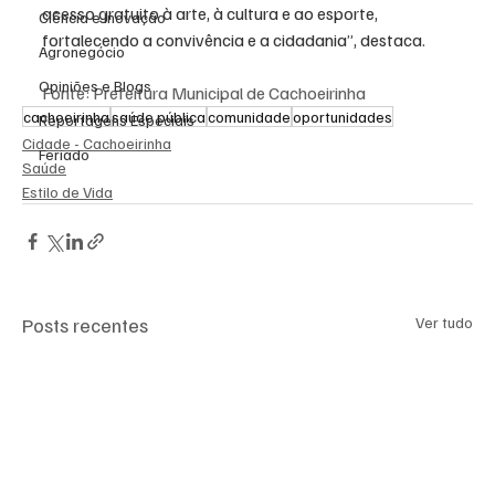
acesso gratuito à arte, à cultura e ao esporte, 
Ciência e Inovação
fortalecendo a convivência e a cidadania”, destaca.
Agronegócio
Opiniões e Blogs
Fonte: Prefeitura Municipal de Cachoeirinha
cachoeirinha
saúde pública
comunidade
oportunidades
Reportagens Especiais
Cidade - Cachoeirinha
Feriado
Saúde
Estilo de Vida
Posts recentes
Ver tudo