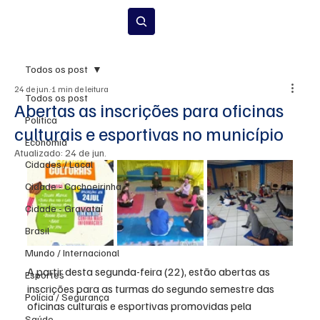
Inscrever-se
Todos os post
24 de jun.
1 min de leitura
Todos os post
Abertas as inscrições para oficinas
Política
culturais e esportivas no município
Economia
Atualizado:
24 de jun.
Cidades / Local
Cidade - Cachoeirinha
Cidade - Gravataí
Brasil
Mundo / Internacional
A partir desta segunda-feira (22), estão abertas as 
Esportes
inscrições para as turmas do segundo semestre das 
Polícia / Segurança
oficinas culturais e esportivas promovidas pela 
Saúde