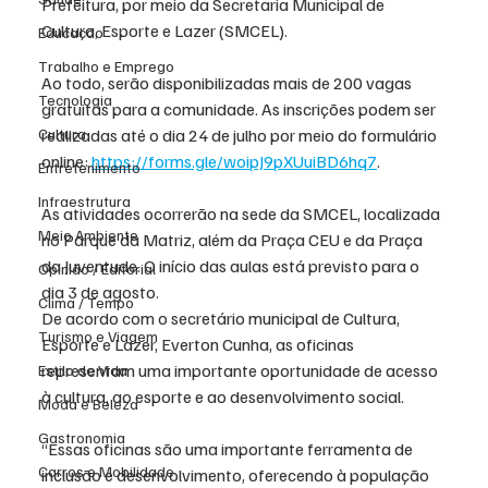
Prefeitura, por meio da Secretaria Municipal de 
Cultura, Esporte e Lazer (SMCEL).
Educação
Trabalho e Emprego
Ao todo, serão disponibilizadas mais de 200 vagas 
Tecnologia
gratuitas para a comunidade. As inscrições podem ser 
Cultura
realizadas até o dia 24 de julho por meio do formulário 
online: 
https://forms.gle/woipJ9pXUuiBD6hq7
.
Entretenimento
Infraestrutura
As atividades ocorrerão na sede da SMCEL, localizada 
Meio Ambiente
no Parque da Matriz, além da Praça CEU e da Praça 
da Juventude. O início das aulas está previsto para o 
Opinião / Editorial
dia 3 de agosto.
Clima / Tempo
De acordo com o secretário municipal de Cultura, 
Turismo e Viagem
Esporte e Lazer, Everton Cunha, as oficinas 
representam uma importante oportunidade de acesso 
Estilo de Vida
à cultura, ao esporte e ao desenvolvimento social.
Moda e Beleza
Gastronomia
“Essas oficinas são uma importante ferramenta de 
Carros e Mobilidade
inclusão e desenvolvimento, oferecendo à população 