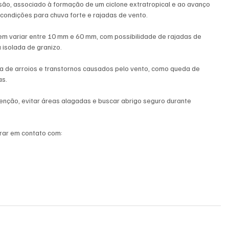
são, associado à formação de um ciclone extratropical e ao avanço 
o condições para chuva forte e rajadas de vento.
m variar entre 10 mm e 60 mm, com possibilidade de rajadas de 
 isolada de granizo.
a de arroios e transtornos causados pelo vento, como queda de 
as.
tenção, evitar áreas alagadas e buscar abrigo seguro durante 
rar em contato com: