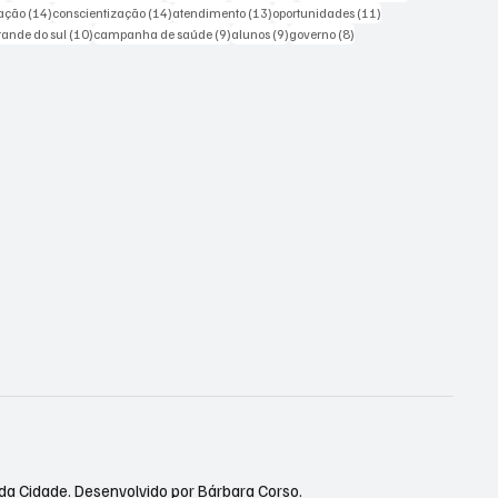
ts
14 posts
14 posts
13 posts
11 posts
ação
(14)
conscientização
(14)
atendimento
(13)
oportunidades
(11)
sts
10 posts
9 posts
9 posts
8 posts
grande do sul
(10)
campanha de saúde
(9)
alunos
(9)
governo
(8)
 da Cidade. Desenvolvido por Bárbara Corso.