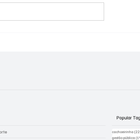
al já causa impacto
Seminário debate da
s cidades pelo RS
causados pelas ench
na Região Metropolit
Porto Alegre
Popular Ta
orte
cachoeirinha
(22
gestão pública
(1