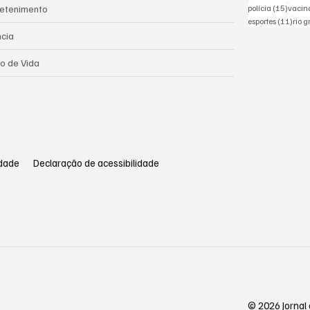
15 pos
retenimento
polícia
(15)
vacin
11 po
esportes
(11)
rio 
ncia
lo de Vida
idade
Declaração de acessibilidade
© 2026 Jornal