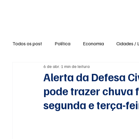
Política
Ne
Todos os post
Política
Economia
Cidades / 
6 de abr.
1 min de leitura
Polícia / Segurança
Saúde
Educação
Alerta da Defesa Civ
pode trazer chuva f
Opinião / Editorial
Clima / Tempo
Turismo e
segunda e terça-fei
Agronegócio
Opiniões e Blogs
Reportagens 