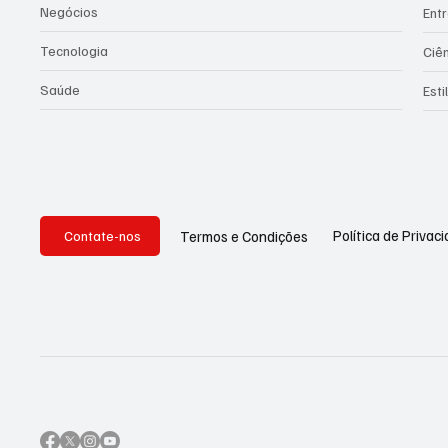
Negócios
Ent
Tecnologia
Ciê
Saúde
Esti
Política de Privac
Termos e Condições
Contate-nos