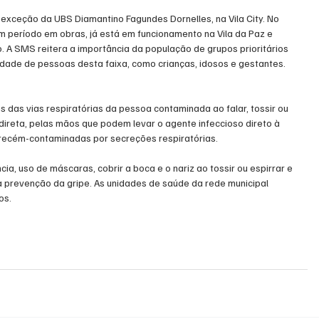
xceção da UBS Diamantino Fagundes Dornelles, na Vila City. No 
m período em obras, já está em funcionamento na Vila da Paz e 
A SMS reitera a importância da população de grupos prioritários 
idade de pessoas desta faixa, como crianças, idosos e gestantes.
 das vias respiratórias da pessoa contaminada ao falar, tossir ou 
ndireta, pelas mãos que podem levar o agente infeccioso direto à 
s recém-contaminadas por secreções respiratórias.
, uso de máscaras, cobrir a boca e o nariz ao tossir ou espirrar e 
prevenção da gripe. As unidades de saúde da rede municipal 
os.