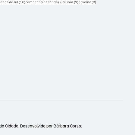
sts
10 posts
9 posts
9 posts
8 posts
grande do sul
(10)
campanha de saúde
(9)
alunos
(9)
governo
(8)
 da Cidade. Desenvolvido por Bárbara Corso.