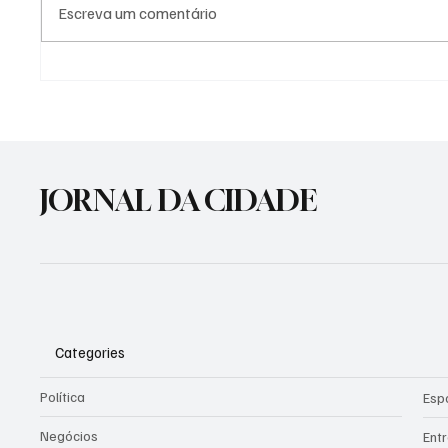
Escreva um comentário
Nova sede da EMEI Menino
Agosto 
Jesus vai sair do papel em
promov
Cachoeirinha
consci
violên
JORNAL DA CIDADE
Categories
Política
Esp
Negócios
Ent