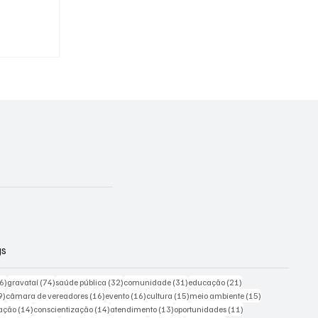
dos de
o
gs
226 posts
74 posts
32 posts
31 posts
21 posts
6)
gravataí
(74)
saúde pública
(32)
comunidade
(31)
educação
(21)
19 posts
16 posts
16 posts
15 posts
15 posts
9)
câmara de vereadores
(16)
evento
(16)
cultura
(15)
meio ambiente
(15)
ts
14 posts
14 posts
13 posts
11 posts
ação
(14)
conscientização
(14)
atendimento
(13)
oportunidades
(11)