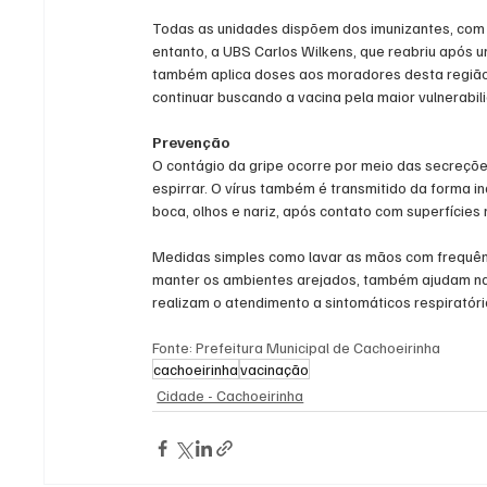
Todas as unidades dispõem dos imunizantes, com e
entanto, a UBS Carlos Wilkens, que reabriu após u
também aplica doses aos moradores desta região. 
continuar buscando a vacina pela maior vulnerabil
Prevenção
O contágio da gripe ocorre por meio das secreções
espirrar. O vírus também é transmitido da forma i
boca, olhos e nariz, após contato com superfície
Medidas simples como lavar as mãos com frequência
manter os ambientes arejados, também ajudam na 
realizam o atendimento a sintomáticos respiratóri
Fonte: Prefeitura Municipal de Cachoeirinha
cachoeirinha
vacinação
Cidade - Cachoeirinha