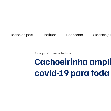
Política
Ne
Todos os post
Política
Economia
Cidades / 
1 de jun.
1 min de leitura
Polícia / Segurança
Saúde
Educação
Cachoeirinha ampli
covid-19 para toda
Opinião / Editorial
Clima / Tempo
Turismo e
Agronegócio
Opiniões e Blogs
Reportagens 