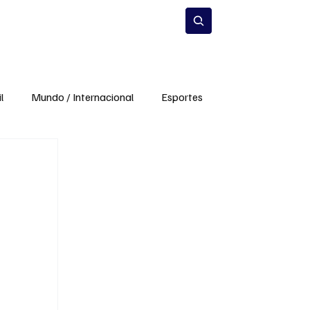
Estilo de Vida
Inscrever-se
l
Mundo / Internacional
Esportes
mento
Infraestrutura
Meio Ambiente
a
Carros e Mobilidade
Ciência e Inovação