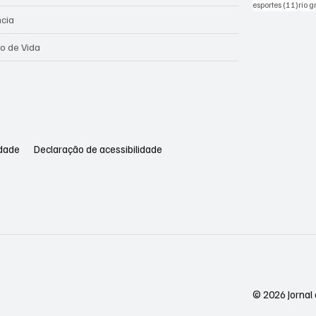
11 po
esportes
(11)
rio 
ncia
lo de Vida
idade
Declaração de acessibilidade
© 2026 Jornal