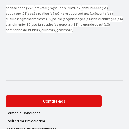
226 posts
74 posts
32 posts
31 posts
cachoeirinha
(226)
gravataí
(74)
saúde pública
(32)
comunidade
(31)
21 posts
19 posts
16 posts
16 posts
educação
(21)
gestão pública
(19)
câmara de vereadores
(16)
evento
(16)
15 posts
15 posts
15 posts
14 posts
14 p
cultura
(15)
meio ambiente
(15)
polícia
(15)
vacinação
(14)
conscientização
(14)
13 posts
11 posts
11 posts
10 posts
atendimento
(13)
oportunidades
(11)
esportes
(11)
rio grande do sul
(10)
9 posts
9 posts
8 posts
campanha de saúde
(9)
alunos
(9)
governo
(8)
Contate-nos
Termos e Condições
Política de Privacidade
Declaração de acessibilidade