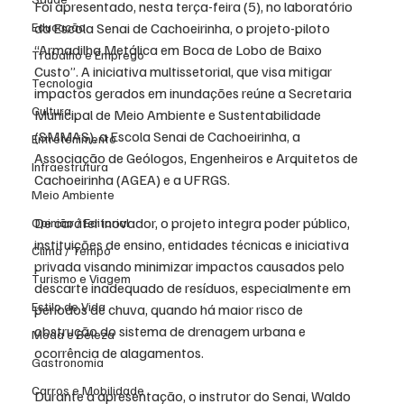
Foi apresentado, nesta terça-feira (5), no laboratório 
Educação
da Escola Senai de Cachoeirinha, o projeto-piloto 
“Armadilha Metálica em Boca de Lobo de Baixo 
Trabalho e Emprego
Custo”. A iniciativa multissetorial, que visa mitigar 
Tecnologia
impactos gerados em inundações reúne a Secretaria 
Cultura
Municipal de Meio Ambiente e Sustentabilidade 
(SMMAS), a Escola Senai de Cachoeirinha, a 
Entretenimento
Associação de Geólogos, Engenheiros e Arquitetos de 
Infraestrutura
Cachoeirinha (AGEA) e a UFRGS.
Meio Ambiente
De caráter inovador, o projeto integra poder público, 
Opinião / Editorial
instituições de ensino, entidades técnicas e iniciativa 
Clima / Tempo
privada visando minimizar impactos causados pelo 
Turismo e Viagem
descarte inadequado de resíduos, especialmente em 
Estilo de Vida
períodos de chuva, quando há maior risco de 
obstrução do sistema de drenagem urbana e 
Moda e Beleza
ocorrência de alagamentos.
Gastronomia
Carros e Mobilidade
Durante a apresentação, o instrutor do Senai, Waldo 