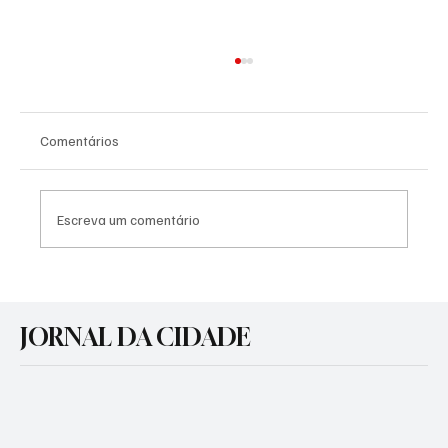
Comentários
Escreva um comentário
Nova sede da EMEI Menino Jesus vai sair do
papel em Cachoeirinha
JORNAL DA CIDADE