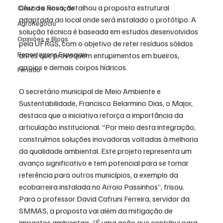
Cruz da Rosa, detalhou a proposta estrutural 
Ciência e Inovação
adaptada ao local onde será instalado o protótipo. A 
Agronegócio
solução técnica é baseada em estudos desenvolvidos 
Opiniões e Blogs
pela UFRGS, com o objetivo de reter resíduos sólidos 
Reportagens Especiais
antes que provoquem entupimentos em bueiros, 
arroios e demais corpos hídricos.
Feriado
O secretário municipal de Meio Ambiente e 
Sustentabilidade, Francisco Belarmino Dias, o Major, 
destaca que a iniciativa reforça a importância da 
articulação institucional. “Por meio desta integração, 
construímos soluções inovadoras voltadas à melhoria 
da qualidade ambiental. Este projeto representa um 
avanço significativo e tem potencial para se tornar 
referência para outros municípios, a exemplo da 
ecobarreira instalada no Arroio Passinhos”, frisou.
Para o professor David Cafruni Ferreira, servidor da 
SMMAS, a proposta vai além da mitigação de 
impactos ambientais. “É uma ação que contribui para 