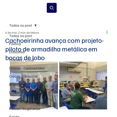
Inscrever-se
Todos os post
6 de mai.
2 min de leitura
Todos os post
Cachoeirinha avança com projeto-
Política
piloto de armadilha metálica em
Economia
bocas de lobo
Cidades / Local
Cidade - Cachoeirinha
Cidade - Gravataí
Brasil
Mundo / Internacional
Esportes
Polícia / Segurança
Saúde