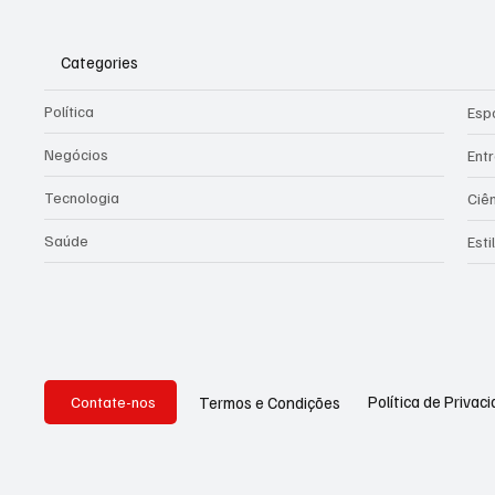
Categories
Política
Esp
Negócios
Ent
Tecnologia
Ciê
Saúde
Esti
Política de Privac
Termos e Condições
Contate-nos