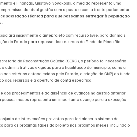
çamento e Finanças, Gustavo Novakoski, a medida representa uma 
ompromisso da atual gestão com a pauta e com a frente parlamentar 
e capacitação técnica para que possamos entregar à população 
u.
idiará inicialmente o anteprojeto com recurso livre, para dar mais 
ção do Estado para repasse dos recursos do Fundo do Plano Rio 
ecretaria da Reconstrução Gaúcha (SERG), o período foi necessário 
 e administrativas exigidas para a habilitação do município, como a 
 aos critérios estabelecidos pelo Estado, a criação do CNPJ do fundo 
o dos recursos e a abertura de conta específica. 
de dos procedimentos e da ausência de avanços na gestão anterior 
em poucos meses representa um importante avanço para a execução 
 conjunto de intervenções previstas para fortalecer o sistema de 
o para as próximas fases do projeto nos próximos meses, incluindo o 