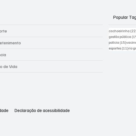
Popular Ta
orte
cachoeirinha
(22
gestão pública
(1
15 pos
retenimento
polícia
(15)
vacin
11 po
esportes
(11)
rio 
ncia
lo de Vida
idade
Declaração de acessibilidade