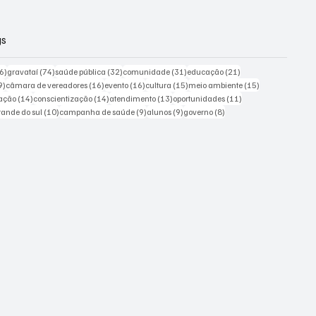
gs
226 posts
74 posts
32 posts
31 posts
21 posts
6)
gravataí
(74)
saúde pública
(32)
comunidade
(31)
educação
(21)
19 posts
16 posts
16 posts
15 posts
15 posts
9)
câmara de vereadores
(16)
evento
(16)
cultura
(15)
meio ambiente
(15)
ts
14 posts
14 posts
13 posts
11 posts
ação
(14)
conscientização
(14)
atendimento
(13)
oportunidades
(11)
sts
10 posts
9 posts
9 posts
8 posts
grande do sul
(10)
campanha de saúde
(9)
alunos
(9)
governo
(8)