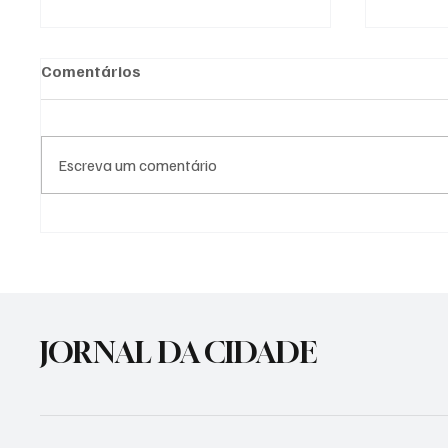
Comentários
Escreva um comentário
Nova sede da EMEI Menino
Agosto 
Jesus vai sair do papel em
promov
Cachoeirinha
consci
violên
JORNAL DA CIDADE