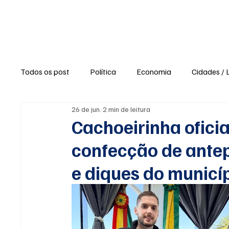
Política
Ne
Todos os post
Política
Economia
Cidades / 
26 de jun.
2 min de leitura
Polícia / Segurança
Saúde
Educação
Cachoeirinha oficia
confecção de ante
Opinião / Editorial
Clima / Tempo
Turismo e
e diques do municí
Agronegócio
Opiniões e Blogs
Reportagens 