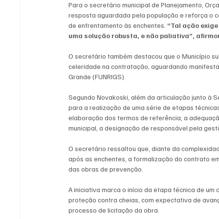
Para o secretário municipal de Planejamento, Or
resposta aguardada pela população e reforça o c
de enfrentamento às enchentes. 
“Tal ação exig
uma solução robusta, e não paliativa”, afirmo
O secretário também destacou que o Município subs
celeridade na contratação, aguardando manifesta
Grande (FUNRIGS). 
Segundo Novakoski, além da articulação junto à S
para a realização de uma série de etapas técnicas
elaboração dos termos de referência, a adequação
municipal, a designação de responsável pela gestã
O secretário ressaltou que, diante da complexida
após as enchentes, a formalização do contrato 
das obras de prevenção.
A iniciativa marca o início da etapa técnica de um
proteção contra cheias, com expectativa de avanç
processo de licitação da obra.