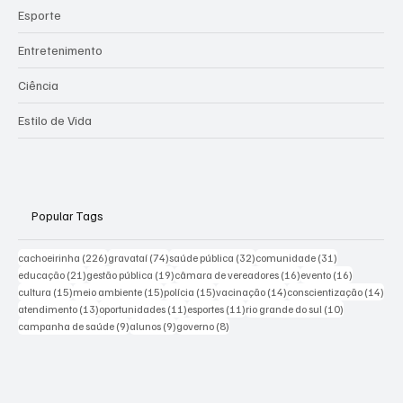
Esporte
Entretenimento
Ciência
Estilo de Vida
Popular Tags
226 posts
74 posts
32 posts
31 posts
cachoeirinha
(226)
gravataí
(74)
saúde pública
(32)
comunidade
(31)
21 posts
19 posts
16 posts
16 posts
educação
(21)
gestão pública
(19)
câmara de vereadores
(16)
evento
(16)
15 posts
15 posts
15 posts
14 posts
14 p
cultura
(15)
meio ambiente
(15)
polícia
(15)
vacinação
(14)
conscientização
(14)
13 posts
11 posts
11 posts
10 posts
atendimento
(13)
oportunidades
(11)
esportes
(11)
rio grande do sul
(10)
9 posts
9 posts
8 posts
campanha de saúde
(9)
alunos
(9)
governo
(8)