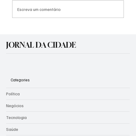
Escreva um comentário
Agosto Lilás: Prefeitura promove atividades
de conscientização pelo fim da violência
JORNAL DA CIDADE
contra a mulher
Categories
Política
Negócios
Tecnologia
Saúde