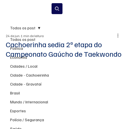
Inscrever-se
Todos os post
24 de jun.
1 min de leitura
Todos os post
Cachoerinha sedia 2ª etapa do
Política
Campeonato Gaúcho de Taekwondo
Economia
Cidades / Local
Cidade - Cachoeirinha
Cidade - Gravataí
Brasil
Mundo / Internacional
Esportes
Polícia / Segurança
Saúde