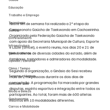
Educação
Trabalho e Emprego
Tecnologia
Neste fim de semana foi realizada a 2ª etapa do 
Campeonato Gaúcho de Taekwondo em Cachoeirinha. 
Cultura
Organizado pela Federação Gaúcha de Taekwondo 
Entretenimento
com apoio da Secretaria Municipal de Cultura, Esporte 
Infraestrutura
e Lazer (Smcel), o evento reuniu, nos dias 20 e 21 de 
junho, atletas de diversas cidades do estado, além de 
Meio Ambiente
familiares, treinadores e admiradores da modalidade.
Opinião / Editorial
Clima / Tempo
Segundo a organização, o Ginásio do Sesi recebeu 
Turismo e Viagem
mais de 2 mil pessoas durante os dois dias de 
competição. A programação foi marcada por grandes 
Estilo de Vida
disputas, espírito esportivo e integração entre todos os 
Moda e Beleza
participantes. Ao total, foram mais de 600 atletas 
Gastronomia
inscritos em 10 modalidades diferentes.
Carros e Mobilidade