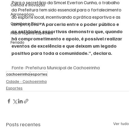
Para o secretário da Smcel Everton Cunha, o trabalho 
Ciência e Inovação
da Prefeitura tem sido essencial para o fortalecimento 
Agronegócio
do esporte local, incentivando a prática esportiva e as 
Opiniões e Blogs
competições. 
“A parceria entre o poder público e 
as entidades esportivas demonstra que, quando 
Reportagens Especiais
há comprometimento e apoio, é possível realizar 
Feriado
eventos de excelência e que deixam um legado 
positivo para toda a comunidade.”, declara.
Fonte: Prefeitura Municipal de Cachoeirinha
cachoeirinha
esportes
Cidade - Cachoeirinha
Esportes
Posts recentes
Ver tudo