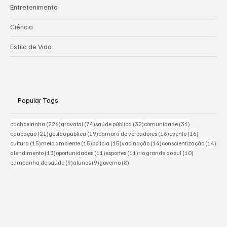
Entretenimento
Ciência
Estilo de Vida
Popular Tags
226 posts
74 posts
32 posts
31 posts
cachoeirinha
(226)
gravataí
(74)
saúde pública
(32)
comunidade
(31)
21 posts
19 posts
16 posts
16 posts
educação
(21)
gestão pública
(19)
câmara de vereadores
(16)
evento
(16)
15 posts
15 posts
15 posts
14 posts
14 p
cultura
(15)
meio ambiente
(15)
polícia
(15)
vacinação
(14)
conscientização
(14)
13 posts
11 posts
11 posts
10 posts
atendimento
(13)
oportunidades
(11)
esportes
(11)
rio grande do sul
(10)
9 posts
9 posts
8 posts
campanha de saúde
(9)
alunos
(9)
governo
(8)