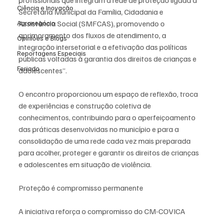
profissionais que integram a rede de proteção ligada à 
Ciência e Inovação
Secretaria Municipal da Família, Cidadania e 
Agronegócio
Assistência Social (SMFCAS), promovendo o 
aprimoramento dos fluxos de atendimento, a 
Opiniões e Blogs
integração intersetorial e a efetivação das políticas 
Reportagens Especiais
públicas voltadas à garantia dos direitos de crianças e 
Feriado
adolescentes”.
O encontro proporcionou um espaço de reflexão, troca 
de experiências e construção coletiva de 
conhecimentos, contribuindo para o aperfeiçoamento 
das práticas desenvolvidas no município e para a 
consolidação de uma rede cada vez mais preparada 
para acolher, proteger e garantir os direitos de crianças 
e adolescentes em situação de violência.
Proteção é compromisso permanente
A iniciativa reforça o compromisso do CM-COVICA 