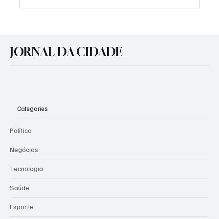
Nova sede da EMEI Menino Jesus vai sair do
papel em Cachoeirinha
JORNAL DA CIDADE
Categories
Política
Negócios
Tecnologia
Saúde
Esporte