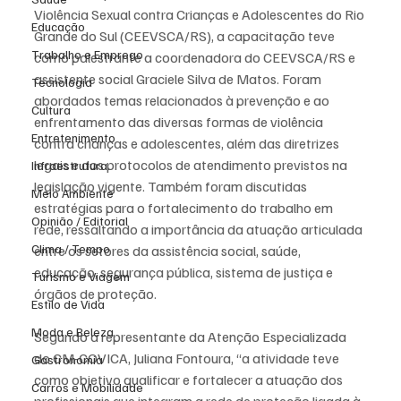
Violência Sexual contra Crianças e Adolescentes do Rio 
Educação
Grande do Sul (CEEVSCA/RS), a capacitação teve 
Trabalho e Emprego
como palestrante a coordenadora do CEEVSCA/RS e 
assistente social Graciele Silva de Matos. Foram 
Tecnologia
abordados temas relacionados à prevenção e ao 
Cultura
enfrentamento das diversas formas de violência 
Entretenimento
contra crianças e adolescentes, além das diretrizes 
legais e dos protocolos de atendimento previstos na 
Infraestrutura
legislação vigente. Também foram discutidas 
Meio Ambiente
estratégias para o fortalecimento do trabalho em 
Opinião / Editorial
rede, ressaltando a importância da atuação articulada 
Clima / Tempo
entre os setores da assistência social, saúde, 
educação, segurança pública, sistema de justiça e 
Turismo e Viagem
órgãos de proteção.
Estilo de Vida
Moda e Beleza
Segundo a representante da Atenção Especializada 
do CM-COVICA, Juliana Fontoura, “a atividade teve 
Gastronomia
como objetivo qualificar e fortalecer a atuação dos 
Carros e Mobilidade