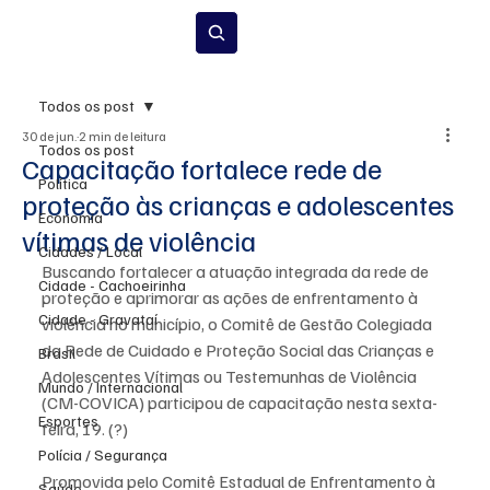
Inscrever-se
Todos os post
30 de jun.
2 min de leitura
Todos os post
Capacitação fortalece rede de
Política
proteção às crianças e adolescentes
Economia
vítimas de violência
Cidades / Local
Buscando fortalecer a atuação integrada da rede de 
Cidade - Cachoeirinha
proteção e aprimorar as ações de enfrentamento à 
Cidade - Gravataí
violência no município, o Comitê de Gestão Colegiada 
da Rede de Cuidado e Proteção Social das Crianças e 
Brasil
Adolescentes Vítimas ou Testemunhas de Violência 
Mundo / Internacional
(CM-COVICA) participou de capacitação nesta sexta-
Esportes
feira, 19. (?)
Polícia / Segurança
Promovida pelo Comitê Estadual de Enfrentamento à 
Saúde