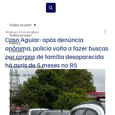
Inscrever-se
Todos os post
30 de jun.
2 min de leitura
Todos os post
Caso Aguiar: após denúncia
Política
anônima, polícia volta a fazer buscas
Economia
por corpos de família desaparecida
Cidades / Local
há mais de 5 meses no RS
Cidade - Cachoeirinha
Cidade - Gravataí
Brasil
Mundo / Internacional
Esportes
Polícia / Segurança
Saúde