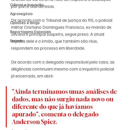
Ciência e Inovação
por parte das defesas.
Agronegócio
De acordo com o Tribunal de Justiça do RS, o policial 
Opiniões e Blogs
militar Cristiano Domingues Francisco, ex-marido de 
Reportagens Especiais
Silvana e principal suspeito, segue preso. A atual 
Feriado
esposa dele e o irmão, que também são réus, 
respondem ao processo em liberdade.
De acordo com o delegado responsável pelo caso, as 
diligências continuam mesmo com o inquérito policial 
já encerrado, em abril:
"Ainda terminamos umas análises de 
dados, mas não surgiu nada novo ou 
diferente do que já havíamos 
apurado", comenta o delegado 
Anderson Spier.