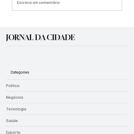
Escreva um comentário
Agosto Lilás: Prefeitura promove atividades
de conscientização pelo fim da violência
JORNAL DA CIDADE
contra a mulher
Categories
Política
Negócios
Tecnologia
Saúde
Esporte