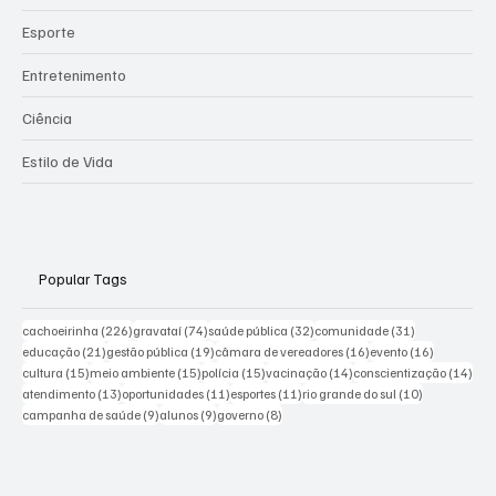
Esporte
Entretenimento
Ciência
Estilo de Vida
Popular Tags
226 posts
74 posts
32 posts
31 posts
cachoeirinha
(226)
gravataí
(74)
saúde pública
(32)
comunidade
(31)
21 posts
19 posts
16 posts
16 posts
educação
(21)
gestão pública
(19)
câmara de vereadores
(16)
evento
(16)
15 posts
15 posts
15 posts
14 posts
14 p
cultura
(15)
meio ambiente
(15)
polícia
(15)
vacinação
(14)
conscientização
(14)
13 posts
11 posts
11 posts
10 posts
atendimento
(13)
oportunidades
(11)
esportes
(11)
rio grande do sul
(10)
9 posts
9 posts
8 posts
campanha de saúde
(9)
alunos
(9)
governo
(8)