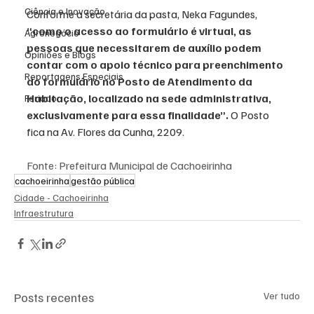
Ciência e Inovação
Conforme a secretária da pasta, Neka Fagundes, 
“como o acesso ao formulário é virtual, as 
Agronegócio
pessoas que necessitarem de auxílio podem 
Opiniões e Blogs
contar com o apoio técnico para preenchimento 
Reportagens Especiais
do formulário no Posto de Atendimento da 
Habitação, localizado na sede administrativa, 
Feriado
exclusivamente para essa finalidade”.
 O Posto 
fica na Av. Flores da Cunha, 2209.
Fonte: Prefeitura Municipal de Cachoeirinha
cachoeirinha
gestão pública
Cidade - Cachoeirinha
Infraestrutura
Posts recentes
Ver tudo