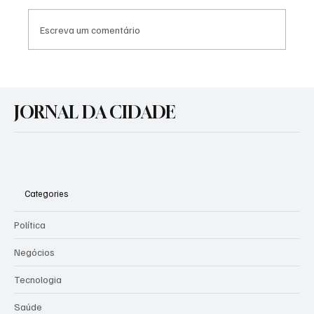
Escreva um comentário
Agosto Lilás: Prefeitura promove atividades
de conscientização pelo fim da violência
JORNAL DA CIDADE
contra a mulher
Categories
Política
Negócios
Tecnologia
Saúde