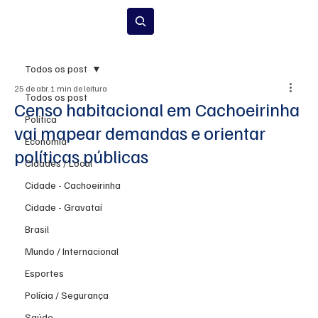
Inscrever-se
Todos os post
25 de abr.
1 min de leitura
Todos os post
Censo habitacional em Cachoeirinha
Política
vai mapear demandas e orientar
Economia
políticas públicas
Cidades / Local
Cidade - Cachoeirinha
Cidade - Gravataí
Brasil
Mundo / Internacional
Esportes
Polícia / Segurança
Saúde