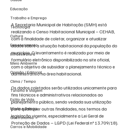
Educação
Trabalho e Emprego
A Secretaria Municipal de Habitação (SMH) está 
Tecnologia
realizando o Censo Habitacional Municipal – CEHAB, 
Cultura
com a finalidade de coletar, organizar e atualizar 
Entretenimento
dados sobre a situação habitacional da população do 
município. O levantamento é realizado por meio de 
Infraestrutura
formulário eletrônico disponibilizado no site oficial, 
Meio Ambiente
com o objetivo de subsidiar o planejamento técnico e 
Opinião / Editorial
administrativo na área habitacional.
Clima / Tempo
Os dados coletados serão utilizados unicamente para 
Turismo e Viagem
fins técnicos e administrativos relacionados ao 
Estilo de Vida
planejamento público, sendo vedada sua utilização 
para quaisquer outras finalidades, nos termos da 
Moda e Beleza
legislação vigente, especialmente a Lei Geral de 
Gastronomia
Proteção de Dados – LGPD (Lei Federal nº 13.709/18).
Carros e Mobilidade