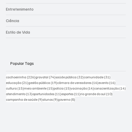
Entretenimento
Ciência
Estilo de Vida
Popular Tags
226 posts
74 posts
32 posts
31 posts
cachoeirinha
(226)
gravataí
(74)
saúde pública
(32)
comunidade
(31)
21 posts
19 posts
16 posts
16 posts
educação
(21)
gestão pública
(19)
câmara de vereadores
(16)
evento
(16)
15 posts
15 posts
15 posts
14 posts
14 p
cultura
(15)
meio ambiente
(15)
polícia
(15)
vacinação
(14)
conscientização
(14)
13 posts
11 posts
11 posts
10 posts
atendimento
(13)
oportunidades
(11)
esportes
(11)
rio grande do sul
(10)
9 posts
9 posts
8 posts
campanha de saúde
(9)
alunos
(9)
governo
(8)