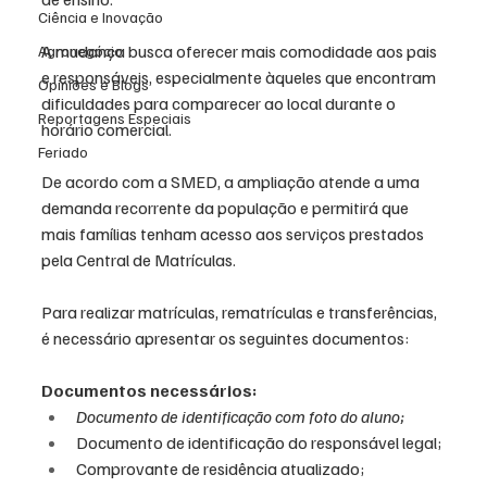
Ciência e Inovação
A mudança busca oferecer mais comodidade aos pais 
Agronegócio
e responsáveis, especialmente àqueles que encontram 
Opiniões e Blogs
dificuldades para comparecer ao local durante o 
Reportagens Especiais
horário comercial.
Feriado
De acordo com a SMED, a ampliação atende a uma 
demanda recorrente da população e permitirá que 
mais famílias tenham acesso aos serviços prestados 
pela Central de Matrículas.
Para realizar matrículas, rematrículas e transferências, 
é necessário apresentar os seguintes documentos:
Documentos necessários:
Documento de identificação com foto do aluno;
Documento de identificação do responsável legal;
Comprovante de residência atualizado;