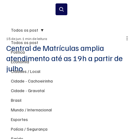
Inscrever-se
Todos os post
18 de jun.
1 min de leitura
Todos os post
Central de Matrículas amplia
Política
atendimento até as 19h a partir de
Economia
julho
Cidades / Local
Cidade - Cachoeirinha
Cidade - Gravataí
Brasil
Mundo / Internacional
Esportes
Polícia / Segurança
Saúde