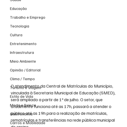
Educação
Trabalho e Emprego
Tecnologia
Cultura
Entretenimento
Infraestrutura
Meio Ambiente
Opinião / Editorial
Clima / Tempo
O atendimento da Central de Matrículas do Município, 
Turismo e Viagem
vinculada à Secretaria Municipal de Educação (SMED), 
Estilo de Vida
será ampliado a partir de 1º de julho. O setor, que 
Moda e Beleza
atualmente funciona até as 17h, passará a atender o 
público até as 19h para a realização de matrículas, 
Gastronomia
rematrículas e transferências na rede pública municipal 
Carros e Mobilidade
de ensino.