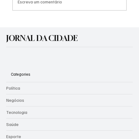
Escreva um comentário
Agosto Lilás: Prefeitura promove atividades
de conscientização pelo fim da violência
JORNAL DA CIDADE
contra a mulher
Categories
Política
Negócios
Tecnologia
Saúde
Esporte