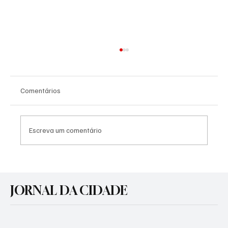
Comentários
Escreva um comentário
Prefeitura realiza audiência pública para o
transporte coletivo urbano em Gravataí
JORNAL DA CIDADE