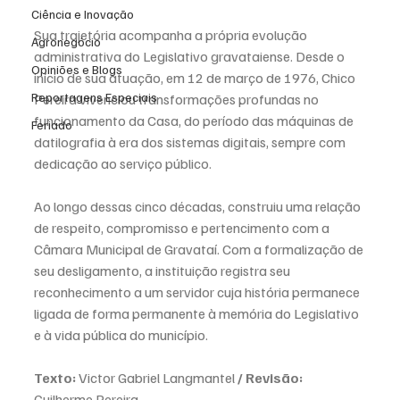
Ciência e Inovação
Sua trajetória acompanha a própria evolução 
Agronegócio
administrativa do Legislativo gravataiense. Desde o 
Opiniões e Blogs
início de sua atuação, em 12 de março de 1976, Chico 
Reportagens Especiais
Pereira vivenciou transformações profundas no 
funcionamento da Casa, do período das máquinas de 
Feriado
datilografia à era dos sistemas digitais, sempre com 
dedicação ao serviço público.
Ao longo dessas cinco décadas, construiu uma relação 
de respeito, compromisso e pertencimento com a 
Câmara Municipal de Gravataí. Com a formalização de 
seu desligamento, a instituição registra seu 
reconhecimento a um servidor cuja história permanece 
ligada de forma permanente à memória do Legislativo 
e à vida pública do município.
Texto:
 Victor Gabriel Langmantel 
/ Revisão:
Guilherme Pereira