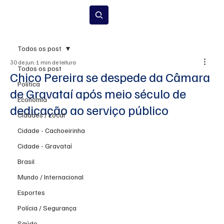
Inscrever-se
Todos os post
30 de jun.
1 min de leitura
Todos os post
Chico Pereira se despede da Câmara
Política
de Gravataí após meio século de
Economia
dedicação ao serviço público
Cidades / Local
Cidade - Cachoeirinha
Cidade - Gravataí
Brasil
Mundo / Internacional
Esportes
Polícia / Segurança
Saúde