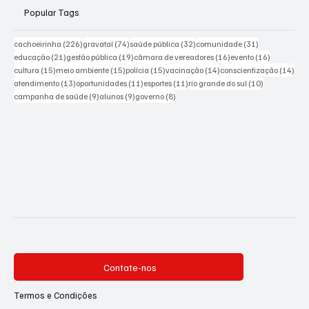
Popular Tags
226 posts
74 posts
32 posts
31 posts
cachoeirinha
(226)
gravataí
(74)
saúde pública
(32)
comunidade
(31)
21 posts
19 posts
16 posts
16 posts
educação
(21)
gestão pública
(19)
câmara de vereadores
(16)
evento
(16)
15 posts
15 posts
15 posts
14 posts
14 p
cultura
(15)
meio ambiente
(15)
polícia
(15)
vacinação
(14)
conscientização
(14)
13 posts
11 posts
11 posts
10 posts
atendimento
(13)
oportunidades
(11)
esportes
(11)
rio grande do sul
(10)
9 posts
9 posts
8 posts
campanha de saúde
(9)
alunos
(9)
governo
(8)
Contate-nos
Termos e Condições