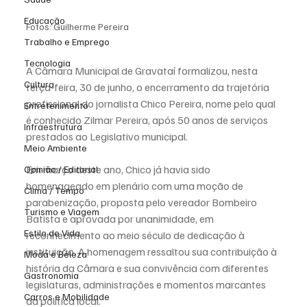
Educação
Fotos: Guilherme Pereira
Trabalho e Emprego
Tecnologia
A Câmara Municipal de Gravataí formalizou, nesta 
Cultura
terça-feira, 30 de junho, o encerramento da trajetória 
profissional do jornalista Chico Pereira, nome pelo qual 
Entretenimento
é conhecido Zilmar Pereira, após 50 anos de serviços 
Infraestrutura
prestados ao Legislativo municipal.
Meio Ambiente
Em março deste ano, Chico já havia sido 
Opinião / Editorial
homenageado em plenário com uma moção de 
Clima / Tempo
parabenização, proposta pelo vereador Bombeiro 
Turismo e Viagem
Batista e aprovada por unanimidade, em 
Estilo de Vida
reconhecimento ao meio século de dedicação à 
instituição. A homenagem ressaltou sua contribuição à 
Moda e Beleza
história da Câmara e sua convivência com diferentes 
Gastronomia
legislaturas, administrações e momentos marcantes 
Carros e Mobilidade
da política local.