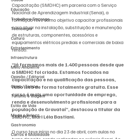
Capacitação (SMDHC) em parceria com o Serviço 
Educação
Nacional de Aprendizagem Industrial (Senai), a 
Trabalho e Emprego
formação teve como objetivo capacitar profissionais 
para atuar na instalação, substituição e manutenção 
Tecnologia
de estruturas, componentes, acessórios e 
Cultura
equipamentos elétricos prediais e comerciais de baixa 
Entretenimento
tensão. 
Infraestrutura
“Já formamos mais de 1.400 pessoas desde que 
Meio Ambiente
a SMDHC foi criada. Estamos focados na 
Opinião / Editorial
capacitação e na qualificação das pessoas, 
Clima / Tempo
tudo isso de forma totalmente gratuita. Esse 
curso é mais uma oportunidade de emprego, 
Turismo e Viagem
renda e desenvolvimento profissional para a 
Estilo de Vida
população de Gravataí”, destacou a titular da 
Moda e Beleza
SMDHC, Mari Léia Bastiani. 
Gastronomia
O curso teve início no dia 23 de abril, com aulas no 
Carros e Mobilidade