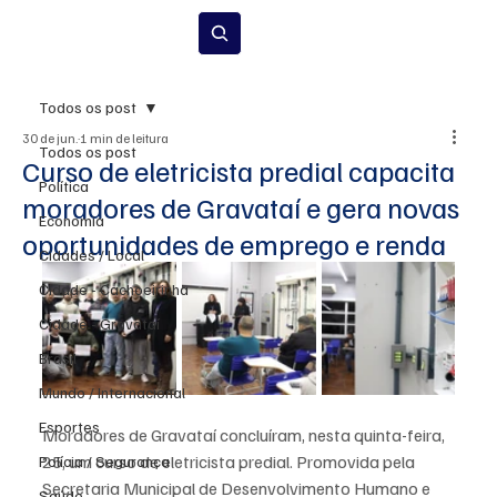
Inscrever-se
Todos os post
30 de jun.
1 min de leitura
Todos os post
Curso de eletricista predial capacita
Política
moradores de Gravataí e gera novas
Economia
oportunidades de emprego e renda
Cidades / Local
Cidade - Cachoeirinha
Cidade - Gravataí
Brasil
Mundo / Internacional
Esportes
Moradores de Gravataí concluíram, nesta quinta-feira, 
25, um curso de eletricista predial. Promovida pela 
Polícia / Segurança
Secretaria Municipal de Desenvolvimento Humano e 
Saúde