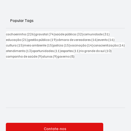
Popular Tags
226 posts
74 posts
32 posts
31 posts
cachoeirinha
(226)
gravataí
(74)
saúde pública
(32)
comunidade
(31)
21 posts
19 posts
16 posts
16 posts
educação
(21)
gestão pública
(19)
câmara de vereadores
(16)
evento
(16)
15 posts
15 posts
15 posts
14 posts
14 p
cultura
(15)
meio ambiente
(15)
polícia
(15)
vacinação
(14)
conscientização
(14)
13 posts
11 posts
11 posts
10 posts
atendimento
(13)
oportunidades
(11)
esportes
(11)
rio grande do sul
(10)
9 posts
9 posts
8 posts
campanha de saúde
(9)
alunos
(9)
governo
(8)
Contate-nos