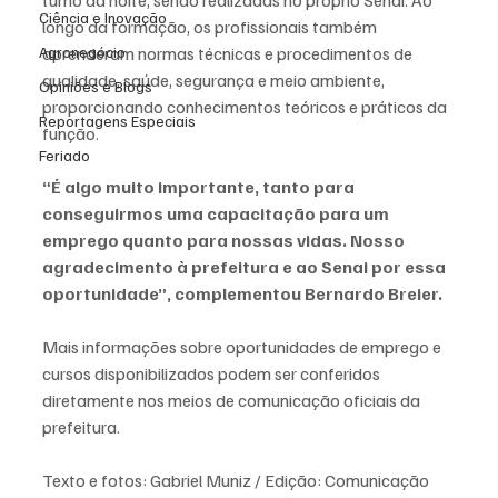
turno da noite, sendo realizadas no próprio Senai. Ao 
Ciência e Inovação
longo da formação, os profissionais também 
Agronegócio
aprenderam normas técnicas e procedimentos de 
qualidade, saúde, segurança e meio ambiente, 
Opiniões e Blogs
proporcionando conhecimentos teóricos e práticos da 
Reportagens Especiais
função.
Feriado
“É algo muito importante, tanto para 
conseguirmos uma capacitação para um 
emprego quanto para nossas vidas. Nosso 
agradecimento à prefeitura e ao Senai por essa 
oportunidade”, complementou Bernardo Breier.
Mais informações sobre oportunidades de emprego e 
cursos disponibilizados podem ser conferidos 
diretamente nos meios de comunicação oficiais da 
prefeitura.
Texto e fotos: Gabriel Muniz / Edição: Comunicação 