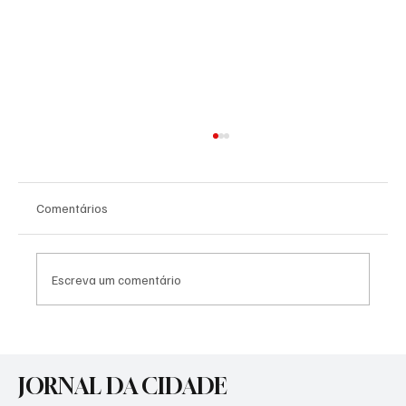
Comentários
Escreva um comentário
Prefeitura de Gravataí realiza simulado do
Plano de Contingência El Niño para
JORNAL DA CIDADE
qualificar o tempo de resposta e