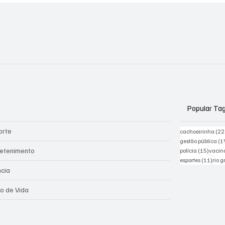
cia contra a mulher
Popular Ta
orte
cachoeirinha
(22
gestão pública
(1
15 pos
retenimento
polícia
(15)
vacin
11 po
esportes
(11)
rio 
ncia
lo de Vida