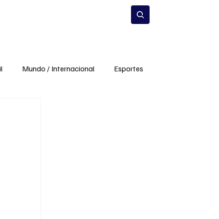
Estilo de Vida
Inscrever-se
l
Mundo / Internacional
Esportes
mento
Infraestrutura
Meio Ambiente
a
Carros e Mobilidade
Ciência e Inovação