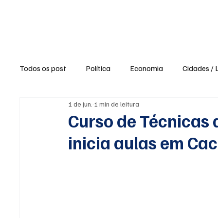
Política
Ne
Todos os post
Política
Economia
Cidades / 
1 de jun.
1 min de leitura
Polícia / Segurança
Saúde
Educação
Curso de Técnicas 
inicia aulas em Ca
Opinião / Editorial
Clima / Tempo
Turismo e
Agronegócio
Opiniões e Blogs
Reportagens 