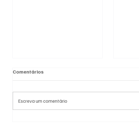
Comentários
Escreva um comentário
Nova sede da EMEI Menino
Agosto 
Jesus vai sair do papel em
promov
Cachoeirinha
consci