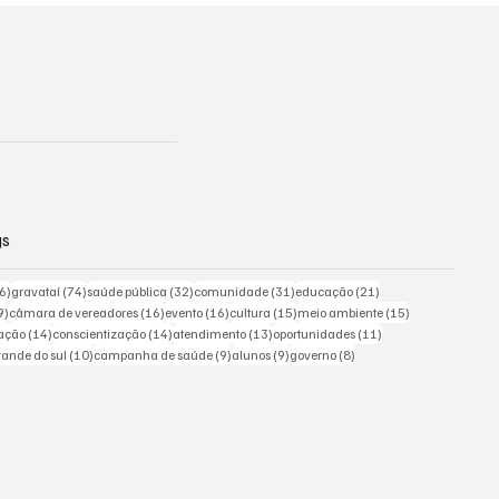
gs
226 posts
74 posts
32 posts
31 posts
21 posts
6)
gravataí
(74)
saúde pública
(32)
comunidade
(31)
educação
(21)
19 posts
16 posts
16 posts
15 posts
15 posts
9)
câmara de vereadores
(16)
evento
(16)
cultura
(15)
meio ambiente
(15)
ts
14 posts
14 posts
13 posts
11 posts
ação
(14)
conscientização
(14)
atendimento
(13)
oportunidades
(11)
sts
10 posts
9 posts
9 posts
8 posts
grande do sul
(10)
campanha de saúde
(9)
alunos
(9)
governo
(8)