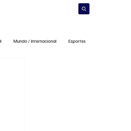
Estilo de Vida
Inscrever-se
l
Mundo / Internacional
Esportes
mento
Infraestrutura
Meio Ambiente
a
Carros e Mobilidade
Ciência e Inovação