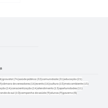
 é
talecer
gs
226 posts
74 posts
32 posts
31 posts
21 posts
6)
gravataí
(74)
saúde pública
(32)
comunidade
(31)
educação
(21)
19 posts
16 posts
16 posts
15 posts
15 posts
9)
câmara de vereadores
(16)
evento
(16)
cultura
(15)
meio ambiente
(15)
ts
14 posts
14 posts
13 posts
11 posts
ação
(14)
conscientização
(14)
atendimento
(13)
oportunidades
(11)
sts
10 posts
9 posts
9 posts
8 posts
grande do sul
(10)
campanha de saúde
(9)
alunos
(9)
governo
(8)