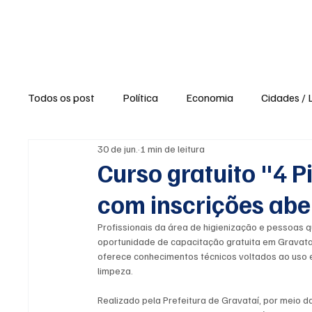
Política
Ne
Todos os post
Política
Economia
Cidades / 
30 de jun.
1 min de leitura
Polícia / Segurança
Saúde
Educação
Curso gratuito "4 P
com inscrições abe
Opinião / Editorial
Clima / Tempo
Turismo e
Profissionais da área de higienização e pessoas 
oportunidade de capacitação gratuita em Gravataí.
oferece conhecimentos técnicos voltados ao uso 
Agronegócio
Opiniões e Blogs
Reportagens 
limpeza.
Realizado pela Prefeitura de Gravataí, por meio