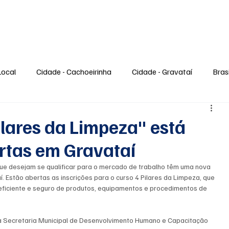
gócios
Tecnologia
Saúde
Esporte
Entretenimento
Ciência
Local
Cidade - Cachoeirinha
Cidade - Gravataí
Brasi
Trabalho e Emprego
Tecnologia
Cultura
Entreteni
ilares da Limpeza" está
rtas em Gravataí
 Viagem
Estilo de Vida
Moda e Beleza
Gastronomi
que desejam se qualificar para o mercado de trabalho têm uma nova 
 Estão abertas as inscrições para o curso 4 Pilares da Limpeza, que 
eficiente e seguro de produtos, equipamentos e procedimentos de 
Especiais
Feriado
 da Secretaria Municipal de Desenvolvimento Humano e Capacitação 