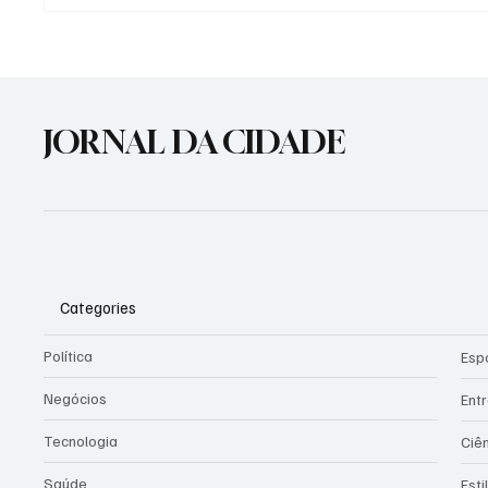
Morre Bagre Fagundes,
Nova s
ícone da cultura gaúcha,
Jesus v
aos 86 anos
Cachoe
JORNAL DA CIDADE
Categories
Política
Esp
Negócios
Ent
Tecnologia
Ciê
Saúde
Esti