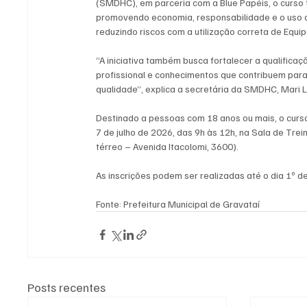
(SMDHC), em parceria com a Blue Papéis, o curso t
promovendo economia, responsabilidade e o uso 
reduzindo riscos com a utilização correta de Equi
“A iniciativa também busca fortalecer a qualificaç
profissional e conhecimentos que contribuem para
qualidade”, explica a secretária da SMDHC, Mari L
Destinado a pessoas com 18 anos ou mais, o curso
7 de julho de 2026, das 9h às 12h, na Sala de Tre
térreo – Avenida Itacolomi, 3600).
As inscrições podem ser realizadas até o dia 1º
Fonte: Prefeitura Municipal de Gravataí
Posts recentes