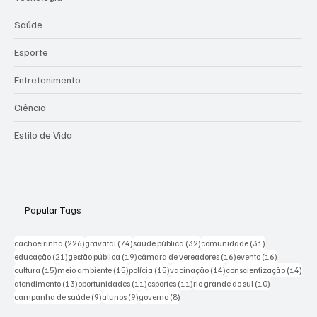
Saúde
Esporte
Entretenimento
Ciência
Estilo de Vida
Popular Tags
226 posts
74 posts
32 posts
31 posts
cachoeirinha
(226)
gravataí
(74)
saúde pública
(32)
comunidade
(31)
21 posts
19 posts
16 posts
16 posts
educação
(21)
gestão pública
(19)
câmara de vereadores
(16)
evento
(16)
15 posts
15 posts
15 posts
14 posts
14 p
cultura
(15)
meio ambiente
(15)
polícia
(15)
vacinação
(14)
conscientização
(14)
13 posts
11 posts
11 posts
10 posts
atendimento
(13)
oportunidades
(11)
esportes
(11)
rio grande do sul
(10)
9 posts
9 posts
8 posts
campanha de saúde
(9)
alunos
(9)
governo
(8)