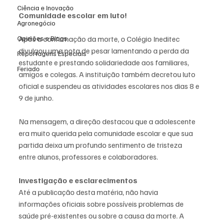
Ciência e Inovação
Comunidade escolar em luto!
Agronegócio
Após a confirmação da morte, o Colégio Ineditec 
Opiniões e Blogs
divulgou uma nota de pesar lamentando a perda da 
Reportagens Especiais
estudante e prestando solidariedade aos familiares, 
Feriado
amigos e colegas. A instituição também decretou luto 
oficial e suspendeu as atividades escolares nos dias 8 e 
9 de junho.
Na mensagem, a direção destacou que a adolescente 
era muito querida pela comunidade escolar e que sua 
partida deixa um profundo sentimento de tristeza 
entre alunos, professores e colaboradores.
Investigação e esclarecimentos
Até a publicação desta matéria, não havia 
informações oficiais sobre possíveis problemas de 
saúde pré-existentes ou sobre a causa da morte. A 