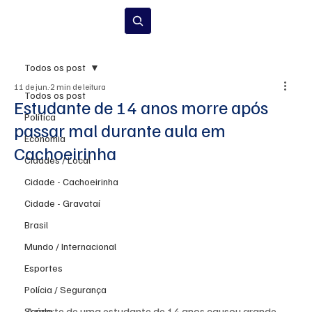
Inscrever-se
Todos os post
11 de jun.
2 min de leitura
Todos os post
Estudante de 14 anos morre após
Política
passar mal durante aula em
Economia
Cachoeirinha
Cidades / Local
Cidade - Cachoeirinha
Cidade - Gravataí
Brasil
Mundo / Internacional
Esportes
Polícia / Segurança
A morte de uma estudante de 14 anos causou grande 
Saúde