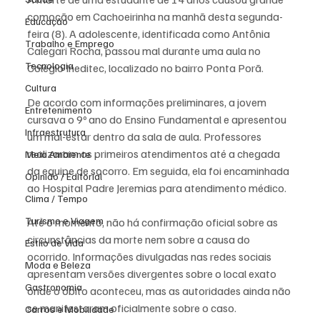
comoção em Cachoeirinha na manhã desta segunda-
Educação
feira (8). A adolescente, identificada como Antônia 
Trabalho e Emprego
Calegari Rocha, passou mal durante uma aula no 
Tecnologia
Colégio Ineditec, localizado no bairro Ponta Porã.
Cultura
De acordo com informações preliminares, a jovem 
Entretenimento
cursava o 9º ano do Ensino Fundamental e apresentou 
Infraestrutura
um mal-estar dentro da sala de aula. Professores 
realizaram os primeiros atendimentos até a chegada 
Meio Ambiente
da equipe de socorro. Em seguida, ela foi encaminhada 
Opinião / Editorial
ao Hospital Padre Jeremias para atendimento médico.
Clima / Tempo
Turismo e Viagem
Até o momento, não há confirmação oficial sobre as 
circunstâncias da morte nem sobre a causa do 
Estilo de Vida
ocorrido. Informações divulgadas nas redes sociais 
Moda e Beleza
apresentam versões divergentes sobre o local exato 
Gastronomia
onde o óbito aconteceu, mas as autoridades ainda não 
se manifestaram oficialmente sobre o caso.
Carros e Mobilidade