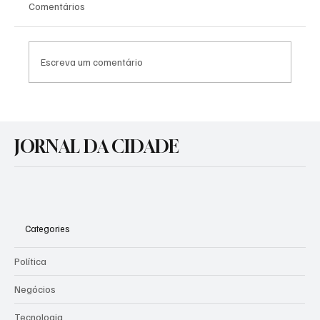
Comentários
Escreva um comentário
Agosto Lilás: Prefeitura promove atividades
de conscientização pelo fim da violência
JORNAL DA CIDADE
contra a mulher
Categories
Política
Negócios
Tecnologia