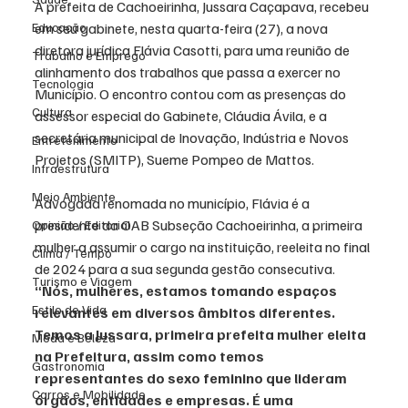
A prefeita de Cachoeirinha, Jussara Caçapava, recebeu 
Educação
em seu gabinete, nesta quarta-feira (27), a nova 
diretora jurídica Flávia Casotti, para uma reunião de 
Trabalho e Emprego
alinhamento dos trabalhos que passa a exercer no 
Tecnologia
Município. O encontro contou com as presenças do 
Cultura
assessor especial do Gabinete, Cláudia Ávila, e a 
secretária municipal de Inovação, Indústria e Novos 
Entretenimento
Projetos (SMITP), Sueme Pompeo de Mattos.
Infraestrutura
Meio Ambiente
Advogada renomada no município, Flávia é a 
presidente da OAB Subseção Cachoeirinha, a primeira 
Opinião / Editorial
mulher a assumir o cargo na instituição, reeleita no final 
Clima / Tempo
de 2024 para a sua segunda gestão consecutiva. 
Turismo e Viagem
“Nós, mulheres, estamos tomando espaços 
Estilo de Vida
relevantes em diversos âmbitos diferentes. 
Temos a Jussara, primeira prefeita mulher eleita 
Moda e Beleza
na Prefeitura, assim como temos 
Gastronomia
representantes do sexo feminino que lideram 
Carros e Mobilidade
órgãos, entidades e empresas. É uma 