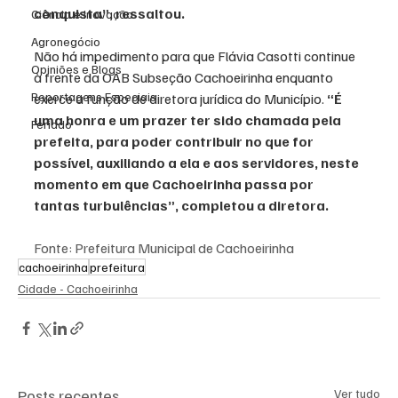
conquista”, ressaltou.
Ciência e Inovação
Agronegócio
Não há impedimento para que Flávia Casotti continue 
Opiniões e Blogs
à frente da OAB Subseção Cachoeirinha enquanto 
Reportagens Especiais
exerce a função de diretora jurídica do Município. 
“É 
uma honra e um prazer ter sido chamada pela 
Feriado
prefeita, para poder contribuir no que for 
possível, auxiliando a ela e aos servidores, neste 
momento em que Cachoeirinha passa por 
tantas turbulências”, completou a diretora.
Fonte: Prefeitura Municipal de Cachoeirinha
cachoeirinha
prefeitura
Cidade - Cachoeirinha
Posts recentes
Ver tudo