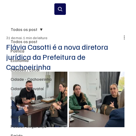
Inscrever-se
Todos os post
31 de mai.
1 min de leitura
Todos os post
Flávia Casotti é a nova diretora
Política
jurídica da Prefeitura de
Economia
Cachoeirinha
Cidades / Local
Cidade - Cachoeirinha
Cidade - Gravataí
Brasil
Mundo / Internacional
Esportes
Polícia / Segurança
Saúde