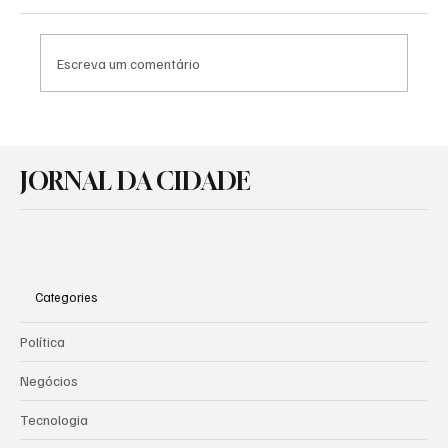
Escreva um comentário
Agosto Lilás: Prefeitura promove atividades
de conscientização pelo fim da violência
JORNAL DA CIDADE
contra a mulher
Categories
Política
Negócios
Tecnologia