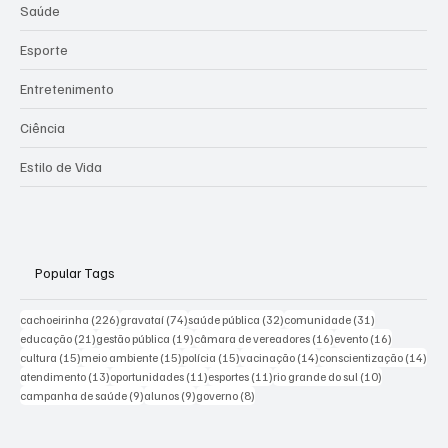
Saúde
Esporte
Entretenimento
Ciência
Estilo de Vida
Popular Tags
226 posts
74 posts
32 posts
31 posts
cachoeirinha
(226)
gravataí
(74)
saúde pública
(32)
comunidade
(31)
21 posts
19 posts
16 posts
16 posts
educação
(21)
gestão pública
(19)
câmara de vereadores
(16)
evento
(16)
15 posts
15 posts
15 posts
14 posts
14 p
cultura
(15)
meio ambiente
(15)
polícia
(15)
vacinação
(14)
conscientização
(14)
13 posts
11 posts
11 posts
10 posts
atendimento
(13)
oportunidades
(11)
esportes
(11)
rio grande do sul
(10)
9 posts
9 posts
8 posts
campanha de saúde
(9)
alunos
(9)
governo
(8)