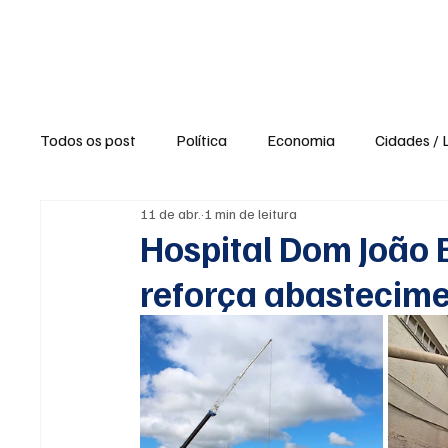
Política
Ne
Todos os post
Política
Economia
Cidades / 
11 de abr.
1 min de leitura
Polícia / Segurança
Saúde
Educação
Hospital Dom João 
reforça abastecim
Opinião / Editorial
Clima / Tempo
Turismo e
Agronegócio
Opiniões e Blogs
Reportagens 