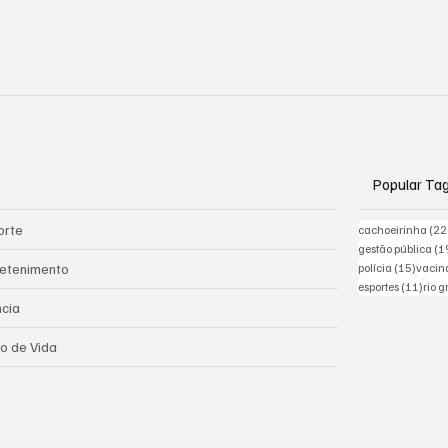
Popular Ta
orte
cachoeirinha
(22
gestão pública
(1
15 pos
retenimento
polícia
(15)
vacin
11 po
esportes
(11)
rio 
ncia
lo de Vida