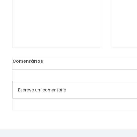
Comentários
Escreva um comentário
Prefeitura de Gravataí
Prefei
realiza simulado do Plano
públic
de Contingência El Niño
coleti
para qualificar o tempo de
resposta e assistência à