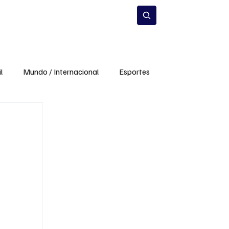
Estilo de Vida
Inscrever-se
l
Mundo / Internacional
Esportes
mento
Infraestrutura
Meio Ambiente
a
Carros e Mobilidade
Ciência e Inovação