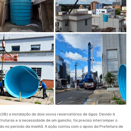
 (08) a instalação de dois novos reservatórios de água. Devido à 
ruturas e a necessidade de um guincho, foi preciso interromper o 
rado no período da manhã. A ação contou com o apoio da Prefeitura de 