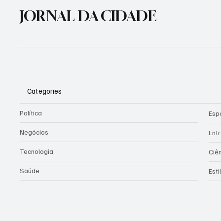
população em caso de
JORNAL DA CIDADE
eventos climáticos extremos
Categories
Política
Esp
Negócios
Ent
Tecnologia
Ciê
Saúde
Esti