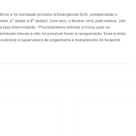
litros e foi instalado próximo à Emergência SUS, completando o 
andar, 4º andar e 8º andar). Com isso, o Becker terá, pelo menos, 24h 
 seja interrompido. “Precisávamos efetuar a troca, pois os 
ntavam trincas e não foi possível fazer a recuperação. Esse é mais 
esclarece a supervisora de engenharia e manutenção do hospital, 