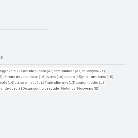
gs
226 posts
74 posts
32 posts
31 posts
21 posts
6)
gravataí
(74)
saúde pública
(32)
comunidade
(31)
educação
(21)
19 posts
16 posts
16 posts
15 posts
15 posts
9)
câmara de vereadores
(16)
evento
(16)
cultura
(15)
meio ambiente
(15)
ts
14 posts
14 posts
13 posts
11 posts
ação
(14)
conscientização
(14)
atendimento
(13)
oportunidades
(11)
sts
10 posts
9 posts
9 posts
8 posts
grande do sul
(10)
campanha de saúde
(9)
alunos
(9)
governo
(8)