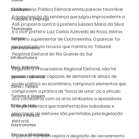
O Ministério Público Eleitoral emitiu parecer favorável 
Educação
à manutenção da sentença que julgou improcedente a 
Trabalho e Emprego
AIJE proposta contra a prefeita Jussara Maria da Silva 
Tecnologia
e o vice-prefeito Luiz Carlos Azevedo da Rosa, eleitos 
Cultura
no pleito suplementar de Cachoeirinha. O parecer foi 
apresentado no recurso que tramita no Tribunal 
Entretenimento
Regional Eleitoral do Rio Grande do Sul.  
Infraestrutura
Meio Ambiente
Segundo a Procuradoria Regional Eleitoral, não há 
provas robustas capazes de demonstrar abuso de 
Opinião / Editorial
poder político ou econômico, tampouco elementos que 
Clima / Tempo
comprovem a prática de “boca de urna” ou o vínculo 
Turismo e Viagem
dos candidatos com os atos atribuídos a apoiadores. 
Estilo de Vida
O órgão destaca que manifestações individuais e 
silenciosas de eleitores são permitidas pela legislação 
Moda e Beleza
eleitoral.  
Gastronomia
Carros e Mobilidade
O parecer também rejeita a alegação de cerceamento 