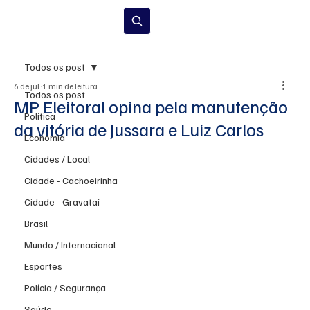
Inscrever-se
Todos os post
6 de jul.
1 min de leitura
Todos os post
MP Eleitoral opina pela manutenção
Política
da vitória de Jussara e Luiz Carlos
Economia
Cidades / Local
Cidade - Cachoeirinha
Cidade - Gravataí
Brasil
Mundo / Internacional
Esportes
Polícia / Segurança
Saúde