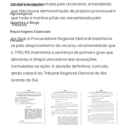
de defesa apresentada pelo recorrente, entendendo 
Ciência e Inovação
que não houve demonstração de prejuízo processual e 
Agronegócio
que toda a matéria pôde ser reexaminada pelo 
Opiniões e Blogs
Tribunal.  
Reportagens Especiais
Ao final, a Procuradoria Regional Eleitoral manifesta-
Feriado
se pelo desprovimento do recurso, recomendando que 
o TRE/RS mantenha a sentença de primeiro grau que 
absolveu a chapa vencedora das acusações 
formuladas na ação. A decisão definitiva, contudo, 
ainda caberá ao Tribunal Regional Eleitoral do Rio 
Grande do Sul.