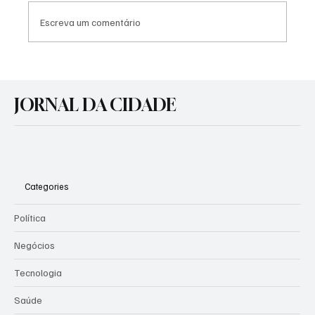
Escreva um comentário
Agosto Lilás: Prefeitura promove atividades
de conscientização pelo fim da violência
JORNAL DA CIDADE
contra a mulher
Categories
Política
Negócios
Tecnologia
Saúde