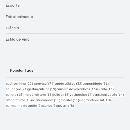
Esporte
Entretenimento
Ciência
Estilo de Vida
Popular Tags
226 posts
74 posts
32 posts
31 posts
cachoeirinha
(226)
gravataí
(74)
saúde pública
(32)
comunidade
(31)
21 posts
19 posts
16 posts
16 posts
educação
(21)
gestão pública
(19)
câmara de vereadores
(16)
evento
(16)
15 posts
15 posts
15 posts
14 posts
14 p
cultura
(15)
meio ambiente
(15)
polícia
(15)
vacinação
(14)
conscientização
(14)
13 posts
11 posts
11 posts
10 posts
atendimento
(13)
oportunidades
(11)
esportes
(11)
rio grande do sul
(10)
9 posts
9 posts
8 posts
campanha de saúde
(9)
alunos
(9)
governo
(8)