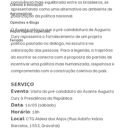
convivência mais equilibrada entre os brasileiros, se 
Ciência e Inovação
apresentando como uma alternativa ao ambiente de 
Agronegócio
polarização da política nacional. 
Opiniões e Blogs
O Avante reforça que a pré-candidatura de Augusto 
Reportagens Especiais
Cury representa o fortalecimento de um projeto 
Feriado
político pautado no diálogo, na escuta e na 
valorização das pessoas. Para a legenda, a trajetória 
do escritor se conecta com a proposta do partido de 
incentivar uma política mais humanizada, respeitosa e 
comprometida com a construção coletiva do país.
𝗦𝗘𝗥𝗩𝗜𝗖̧𝗢
𝗘𝘃𝗲𝗻𝘁𝗼: Visita do pré-candidato do Avante Augusto 
Cury à Presidência da República
𝗗𝗮𝘁𝗮: 16/05 (sábado)
𝗛𝗼𝗿𝗮́𝗿𝗶𝗼: 18h
𝗟𝗼𝗰𝗮𝗹: CTG Aldeia dos Anjos (Rua Adolfo Inácio 
Barcelos, 1553, Gravataí)