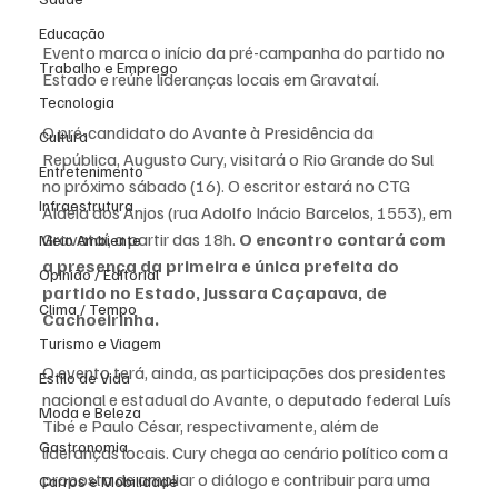
Educação
Evento marca o início da pré-campanha do partido no 
Trabalho e Emprego
Estado e reúne lideranças locais em Gravataí.
Tecnologia
O pré-candidato do Avante à Presidência da 
Cultura
República, Augusto Cury, visitará o Rio Grande do Sul 
Entretenimento
no próximo sábado (16). O escritor estará no CTG 
Infraestrutura
Aldeia dos Anjos (rua Adolfo Inácio Barcelos, 1553), em 
Gravataí, a partir das 18h. 
O encontro contará com 
Meio Ambiente
a presença da primeira e única prefeita do 
Opinião / Editorial
partido no Estado, Jussara Caçapava, de 
Clima / Tempo
Cachoeirinha.
Turismo e Viagem
O evento terá, ainda, as participações dos presidentes 
Estilo de Vida
nacional e estadual do Avante, o deputado federal Luís 
Moda e Beleza
Tibé e Paulo César, respectivamente, além de 
Gastronomia
lideranças locais. Cury chega ao cenário político com a 
proposta de ampliar o diálogo e contribuir para uma 
Carros e Mobilidade