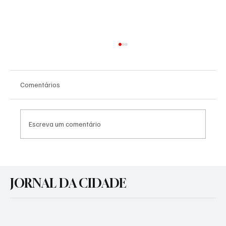
Comentários
Escreva um comentário
Prefeitura realiza audiência pública para o
transporte coletivo urbano em Gravataí
JORNAL DA CIDADE