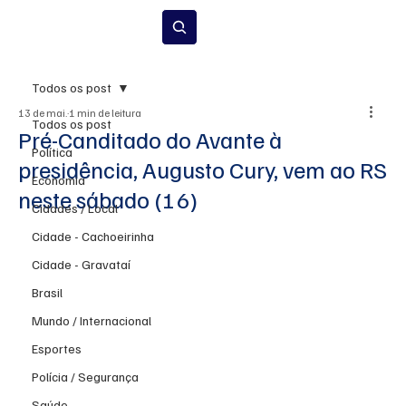
Inscrever-se
Todos os post
13 de mai.
1 min de leitura
Todos os post
Pré-Canditado do Avante à
Política
presidência, Augusto Cury, vem ao RS
Economia
neste sábado (16)
Cidades / Local
Cidade - Cachoeirinha
Cidade - Gravataí
Brasil
Mundo / Internacional
Esportes
Polícia / Segurança
Saúde