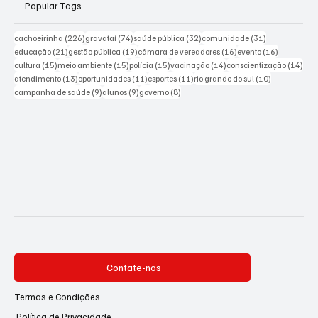
Popular Tags
226 posts
74 posts
32 posts
31 posts
cachoeirinha
(226)
gravataí
(74)
saúde pública
(32)
comunidade
(31)
21 posts
19 posts
16 posts
16 posts
educação
(21)
gestão pública
(19)
câmara de vereadores
(16)
evento
(16)
15 posts
15 posts
15 posts
14 posts
14 p
cultura
(15)
meio ambiente
(15)
polícia
(15)
vacinação
(14)
conscientização
(14)
13 posts
11 posts
11 posts
10 posts
atendimento
(13)
oportunidades
(11)
esportes
(11)
rio grande do sul
(10)
9 posts
9 posts
8 posts
campanha de saúde
(9)
alunos
(9)
governo
(8)
Contate-nos
Termos e Condições
Política de Privacidade