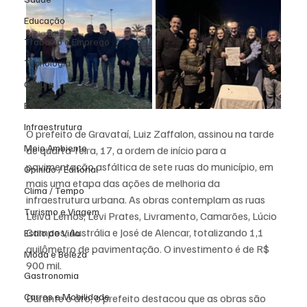
Educação
Trabalho e Emprego
Tecnologia
Cultura
Entretenimento
Infraestrutura
O prefeito de Gravataí, Luiz Zaffalon, assinou na tarde 
Meio Ambiente
de quarta-feira, 17, a ordem de início para a 
pavimentação asfáltica de sete ruas do município, em 
Opinião / Editorial
mais uma etapa das ações de melhoria da 
Clima / Tempo
infraestrutura urbana. As obras contemplam as ruas 
Turismo e Viagem
Leiva Lemos, Levi Prates, Livramento, Camarões, Lúcio 
Campos, Austrália e José de Alencar, totalizando 1,1 
Estilo de Vida
quilômetro de pavimentação. O investimento é de R$ 
Moda e Beleza
900 mil. 
Gastronomia
Carros e Mobilidade
Durante o ato, o prefeito destacou que as obras são 