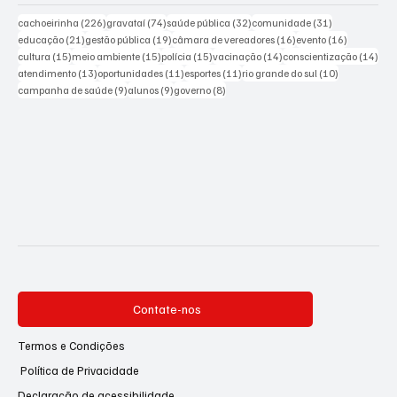
226 posts
74 posts
32 posts
31 posts
cachoeirinha
(226)
gravataí
(74)
saúde pública
(32)
comunidade
(31)
21 posts
19 posts
16 posts
16 posts
educação
(21)
gestão pública
(19)
câmara de vereadores
(16)
evento
(16)
15 posts
15 posts
15 posts
14 posts
14 p
cultura
(15)
meio ambiente
(15)
polícia
(15)
vacinação
(14)
conscientização
(14)
13 posts
11 posts
11 posts
10 posts
atendimento
(13)
oportunidades
(11)
esportes
(11)
rio grande do sul
(10)
9 posts
9 posts
8 posts
campanha de saúde
(9)
alunos
(9)
governo
(8)
Contate-nos
Termos e Condições
Política de Privacidade
Declaração de acessibilidade