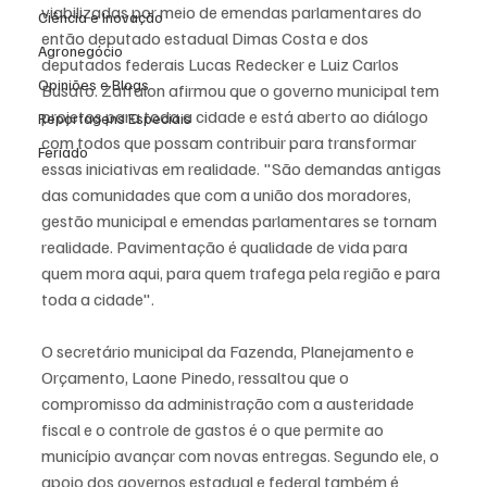
viabilizadas por meio de emendas parlamentares do 
Ciência e Inovação
então deputado estadual Dimas Costa e dos 
Agronegócio
deputados federais Lucas Redecker e Luiz Carlos 
Opiniões e Blogs
Busato. Zaffalon afirmou que o governo municipal tem 
projetos para toda a cidade e está aberto ao diálogo 
Reportagens Especiais
com todos que possam contribuir para transformar 
Feriado
essas iniciativas em realidade. "São demandas antigas 
das comunidades que com a união dos moradores, 
gestão municipal e emendas parlamentares se tornam 
realidade. Pavimentação é qualidade de vida para 
quem mora aqui, para quem trafega pela região e para 
toda a cidade". 
O secretário municipal da Fazenda, Planejamento e 
Orçamento, Laone Pinedo, ressaltou que o 
compromisso da administração com a austeridade 
fiscal e o controle de gastos é o que permite ao 
município avançar com novas entregas. Segundo ele, o 
apoio dos governos estadual e federal também é 