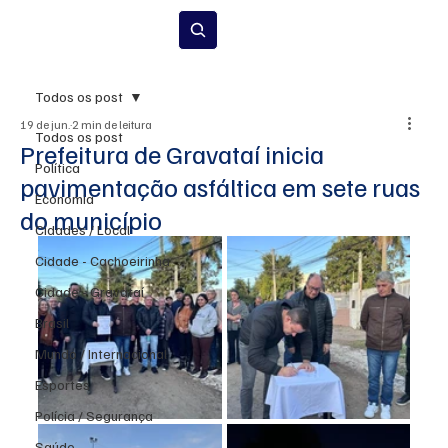
Inscrever-se
Todos os post
19 de jun.
2 min de leitura
Todos os post
Prefeitura de Gravataí inicia
Política
pavimentação asfáltica em sete ruas
Economia
do município
Cidades / Local
Cidade - Cachoeirinha
Cidade - Gravataí
Brasil
Mundo / Internacional
Esportes
Polícia / Segurança
Saúde