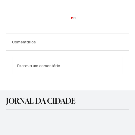
Comentários
Escreva um comentário
Prefeitura realiza audiência pública para o
transporte coletivo urbano em Gravataí
JORNAL DA CIDADE