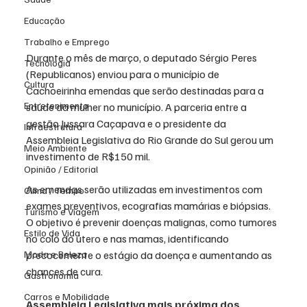
Educação
Trabalho e Emprego
Durante o mês de março, o deputado Sérgio Peres 
Tecnologia
(Republicanos) enviou para o município de 
Cultura
Cachoeirinha emendas que serão destinadas para a 
Entretenimento
saúde da mulher no município. A parceria entre a 
gestão Jussara Caçapava e o presidente da 
Infraestrutura
Assembleia Legislativa do Rio Grande do Sul gerou um 
Meio Ambiente
investimento de R$150 mil.
Opinião / Editorial
As emendas serão utilizadas em investimentos com 
Clima / Tempo
exames preventivos, ecografias mamárias e biópsias. 
Turismo e Viagem
O objetivo é prevenir doenças malignas, como tumores 
Estilo de Vida
no colo do útero e nas mamas, identificando 
Moda e Beleza
precocemente o estágio da doença e aumentando as 
chances de cura.
Gastronomia
Carros e Mobilidade
Assembleia Legislativa mais próxima dos 