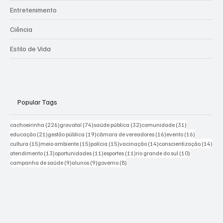
Entretenimento
Ciência
Estilo de Vida
Popular Tags
226 posts
74 posts
32 posts
31 posts
cachoeirinha
(226)
gravataí
(74)
saúde pública
(32)
comunidade
(31)
21 posts
19 posts
16 posts
16 posts
educação
(21)
gestão pública
(19)
câmara de vereadores
(16)
evento
(16)
15 posts
15 posts
15 posts
14 posts
14 p
cultura
(15)
meio ambiente
(15)
polícia
(15)
vacinação
(14)
conscientização
(14)
13 posts
11 posts
11 posts
10 posts
atendimento
(13)
oportunidades
(11)
esportes
(11)
rio grande do sul
(10)
9 posts
9 posts
8 posts
campanha de saúde
(9)
alunos
(9)
governo
(8)