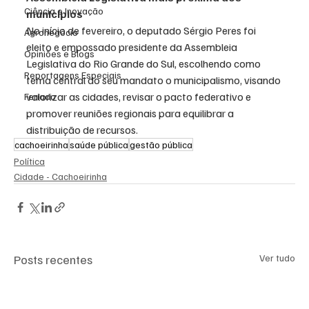
Ciência e Inovação
municípios
No início de fevereiro, o deputado Sérgio Peres foi 
Agronegócio
eleito e empossado presidente da Assembleia 
Opiniões e Blogs
Legislativa do Rio Grande do Sul, escolhendo como 
Reportagens Especiais
tema central do seu mandato o municipalismo, visando 
valorizar as cidades, revisar o pacto federativo e 
Feriado
promover reuniões regionais para equilibrar a 
distribuição de recursos.
cachoeirinha
saúde pública
gestão pública
Política
Cidade - Cachoeirinha
Posts recentes
Ver tudo