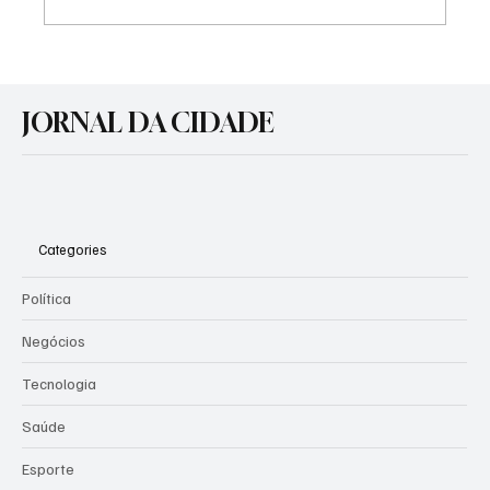
Agosto Lilás: Prefeitura promove atividades
de conscientização pelo fim da violência
JORNAL DA CIDADE
contra a mulher
Categories
Política
Negócios
Tecnologia
Saúde
Esporte