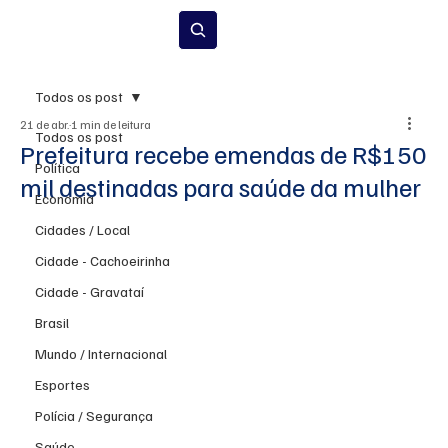
Inscrever-se
Todos os post
21 de abr.
1 min de leitura
Todos os post
Prefeitura recebe emendas de R$150
Política
mil destinadas para saúde da mulher
Economia
Cidades / Local
Cidade - Cachoeirinha
Cidade - Gravataí
Brasil
Mundo / Internacional
Esportes
Polícia / Segurança
Saúde