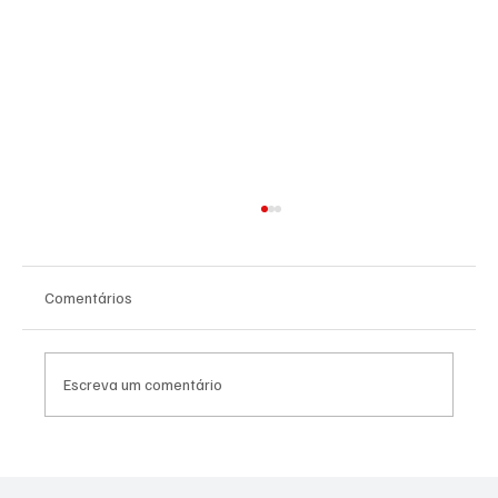
Comentários
Escreva um comentário
Agosto Lilás: Prefeitura promove atividades
de conscientização pelo fim da violência