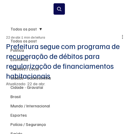
Inscrever-se
Todos os post
22 de abr.
1 min de leitura
Todos os post
Prefeitura segue com programa de
Política
recuperação de débitos para
Economia
regularização de financiamentos
Cidades / Local
habitacionais
Cidade - Cachoeirinha
Atualizado:
22 de abr.
Cidade - Gravataí
Brasil
Mundo / Internacional
Esportes
Polícia / Segurança
Saúde