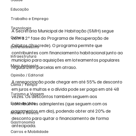
Educação
Trabalho e Emprego
Tecnologia
A Secretaria Municipal de Habitação (SMH) segue 
Cultura
com a 2ª fase do Programa de Recuperação de 
Débitos (Procrede). O programa permite que 
Entretenimento
contribuintes com financiamento habitacional junto ao 
Infraestrutura
município para aquisições em loteamentos populares 
Meio Ambiente
regularizem parcelas em atraso.
Opinião / Editorial
A renegociação pode chegar em até 55% de desconto 
Clima / Tempo
em juros e multas e a dívida pode ser paga em até 48 
Turismo e Viagem
vezes. Os descontos também seguem aos 
Estilo de Vida
contribuintes adimplentes (que seguem com os 
pagamentos em dia), podendo obter até 20% de 
Moda e Beleza
desconto para quitar o financiamento de forma 
Gastronomia
antecipada.
Carros e Mobilidade