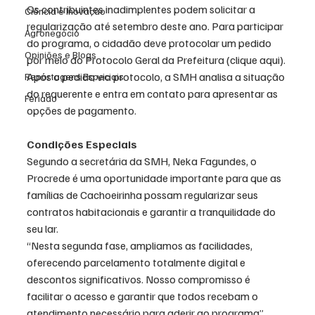
Os contribuintes inadimplentes podem solicitar a 
Ciência e Inovação
regularização até setembro deste ano. Para participar 
Agronegócio
do programa, o cidadão deve protocolar um pedido 
Opiniões e Blogs
por meio do Protocolo Geral da Prefeitura (clique aqui). 
Após o pedido via protocolo, a SMH analisa a situação 
Reportagens Especiais
do requerente e entra em contato para apresentar as 
Feriado
opções de pagamento.
Condições Especiais
Segundo a secretária da SMH, Neka Fagundes, o 
Procrede é uma oportunidade importante para que as 
famílias de Cachoeirinha possam regularizar seus 
contratos habitacionais e garantir a tranquilidade do 
seu lar.
“Nesta segunda fase, ampliamos as facilidades, 
oferecendo parcelamento totalmente digital e 
descontos significativos. Nosso compromisso é 
facilitar o acesso e garantir que todos recebam o 
atendimento necessário para aderir ao programa”, 