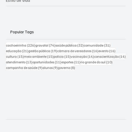
Estilo de Vida
Popular Tags
226 posts
74 posts
32 posts
31 posts
cachoeirinha
(226)
gravataí
(74)
saúde pública
(32)
comunidade
(31)
21 posts
19 posts
16 posts
16 posts
educação
(21)
gestão pública
(19)
câmara de vereadores
(16)
evento
(16)
15 posts
15 posts
15 posts
14 posts
14 p
cultura
(15)
meio ambiente
(15)
polícia
(15)
vacinação
(14)
conscientização
(14)
13 posts
11 posts
11 posts
10 posts
atendimento
(13)
oportunidades
(11)
esportes
(11)
rio grande do sul
(10)
9 posts
9 posts
8 posts
campanha de saúde
(9)
alunos
(9)
governo
(8)