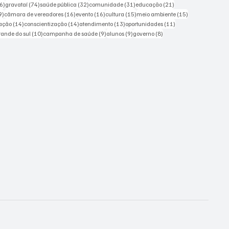
226 posts
74 posts
32 posts
31 posts
21 posts
6)
gravataí
(74)
saúde pública
(32)
comunidade
(31)
educação
(21)
19 posts
16 posts
16 posts
15 posts
15 posts
9)
câmara de vereadores
(16)
evento
(16)
cultura
(15)
meio ambiente
(15)
ts
14 posts
14 posts
13 posts
11 posts
ação
(14)
conscientização
(14)
atendimento
(13)
oportunidades
(11)
sts
10 posts
9 posts
9 posts
8 posts
grande do sul
(10)
campanha de saúde
(9)
alunos
(9)
governo
(8)