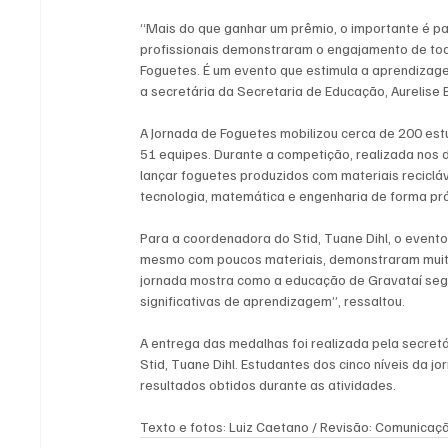
“Mais do que ganhar um prêmio, o importante é par
profissionais demonstraram o engajamento de to
Foguetes. É um evento que estimula a aprendizag
a secretária da Secretaria de Educação, Aurelise 
A Jornada de Foguetes mobilizou cerca de 200 est
51 equipes. Durante a competição, realizada nos di
lançar foguetes produzidos com materiais reciclá
tecnologia, matemática e engenharia de forma prát
Para a coordenadora do Stid, Tuane Dihl, o evento
mesmo com poucos materiais, demonstraram muito c
jornada mostra como a educação de Gravataí seg
significativas de aprendizagem”, ressaltou.
A entrega das medalhas foi realizada pela secretá
Stid, Tuane Dihl. Estudantes dos cinco níveis da 
resultados obtidos durante as atividades.
Texto e fotos: Luiz Caetano / Revisão: Comunica