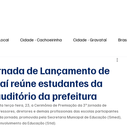
gócios
Tecnologia
Saúde
Esporte
Entretenimento
Ciência
Local
Cidade - Cachoeirinha
Cidade - Gravataí
Brasi
Trabalho e Emprego
Tecnologia
Cultura
Entreteni
ornada de Lançamento de
aí reúne estudantes da
 Viagem
Estilo de Vida
Moda e Beleza
Gastronomi
uditório da prefeitura
ta terça-feira, 23, a Cerimônia de Premiação da 3ª Jornada de 
Especiais
Feriado
essores, diretores e demais profissionais das escolas participantes 
da jornada, promovida pela Secretaria Municipal de Educação (Smed), 
nvolvimento da Educação (Stid).