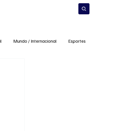
Estilo de Vida
Inscrever-se
l
Mundo / Internacional
Esportes
mento
Infraestrutura
Meio Ambiente
a
Carros e Mobilidade
Ciência e Inovação