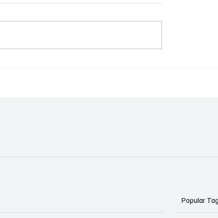
ede da EMEI Menino
Nova Lei de Inovação
ai sair do papel em
apresentada para for
irinha
o desenvolvimento
tecnológico de
Cachoeirinha
Popular Ta