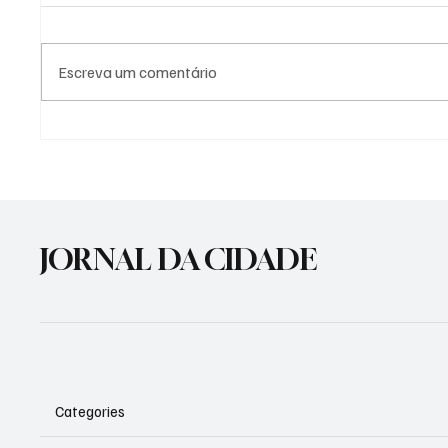
Escreva um comentário
Morre Bagre Fagundes,
Nova s
ícone da cultura gaúcha,
Jesus v
aos 86 anos
Cachoe
JORNAL DA CIDADE
Categories