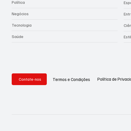
Política
Esp
Negócios
Ent
Tecnologia
Ciê
Saúde
Esti
Política de Privac
Termos e Condições
Contate-nos