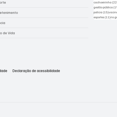
orte
cachoeirinha
(22
gestão pública
(1
15 pos
retenimento
polícia
(15)
vacin
11 po
esportes
(11)
rio 
ncia
lo de Vida
idade
Declaração de acessibilidade