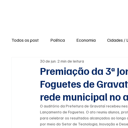
Política
Ne
Todos os post
Política
Economia
Cidades / 
30 de jun.
2 min de leitura
Polícia / Segurança
Saúde
Educação
Premiação da 3ª J
Foguetes de Gravat
Opinião / Editorial
Clima / Tempo
Turismo e
rede municipal no a
O auditório da Prefeitura de Gravataí recebeu nes
Agronegócio
Opiniões e Blogs
Reportagens 
Lançamento de Foguetes. O ato reuniu alunos, prof
para celebrar os resultados alcançados ao longo 
por meio do Setor de Tecnologia, Inovação e Dese