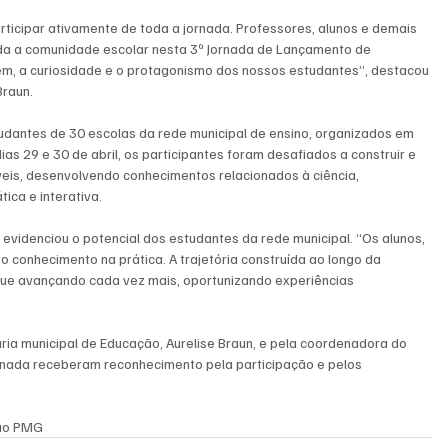
ticipar ativamente de toda a jornada. Professores, alunos e demais 
da a comunidade escolar nesta 3ª Jornada de Lançamento de 
em, a curiosidade e o protagonismo dos nossos estudantes”, destacou 
Braun.
udantes de 30 escolas da rede municipal de ensino, organizados em 
as 29 e 30 de abril, os participantes foram desafiados a construir e 
veis, desenvolvendo conhecimentos relacionados à ciência, 
ica e interativa.
 evidenciou o potencial dos estudantes da rede municipal. “Os alunos, 
onhecimento na prática. A trajetória construída ao longo da 
ue avançando cada vez mais, oportunizando experiências 
ria municipal de Educação, Aurelise Braun, e pela coordenadora do 
jornada receberam reconhecimento pela participação e pelos 
ção PMG