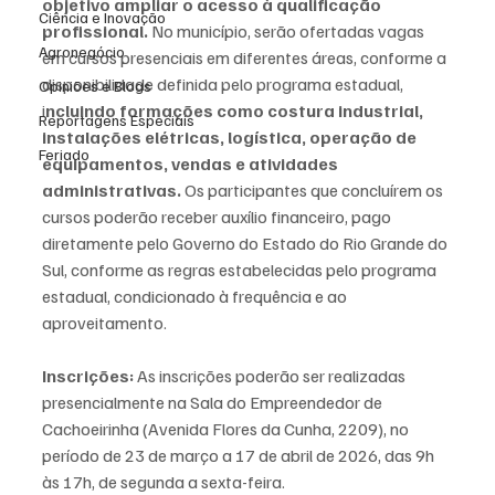
objetivo ampliar o acesso à qualificação 
Ciência e Inovação
profissional.
 No município, serão ofertadas vagas 
Agronegócio
em cursos presenciais em diferentes áreas, conforme a 
disponibilidade definida pelo programa estadual, 
Opiniões e Blogs
i
ncluindo formações como costura industrial, 
Reportagens Especiais
instalações elétricas, logística, operação de 
Feriado
equipamentos, vendas e atividades 
administrativas.
 Os participantes que concluírem os 
cursos poderão receber auxílio financeiro, pago 
diretamente pelo Governo do Estado do Rio Grande do 
Sul, conforme as regras estabelecidas pelo programa 
estadual, condicionado à frequência e ao 
aproveitamento.
Inscrições: 
As inscrições poderão ser realizadas 
presencialmente na Sala do Empreendedor de 
Cachoeirinha (Avenida Flores da Cunha, 2209), no 
período de 23 de março a 17 de abril de 2026, das 9h 
às 17h, de segunda a sexta-feira.