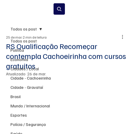
Inscrever-se
Todos os post
25 de mar.
2 min de leitura
Todos os post
RS Qualificação Recomeçar
Política
contempla Cachoeirinha com cursos
Economia
gratuitos
Cidades / Local
Atualizado:
26 de mar.
Cidade - Cachoeirinha
Cidade - Gravataí
Brasil
Mundo / Internacional
Esportes
Polícia / Segurança
Saúde