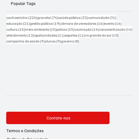
Popular Tags
226 posts
74 posts
32 posts
31 posts
cachoeirinha
(226)
gravataí
(74)
saúde pública
(32)
comunidade
(31)
21 posts
19 posts
16 posts
16 posts
educação
(21)
gestão pública
(19)
câmara de vereadores
(16)
evento
(16)
15 posts
15 posts
15 posts
14 posts
14 p
cultura
(15)
meio ambiente
(15)
polícia
(15)
vacinação
(14)
conscientização
(14)
13 posts
11 posts
11 posts
10 posts
atendimento
(13)
oportunidades
(11)
esportes
(11)
rio grande do sul
(10)
9 posts
9 posts
8 posts
campanha de saúde
(9)
alunos
(9)
governo
(8)
Contate-nos
Termos e Condições