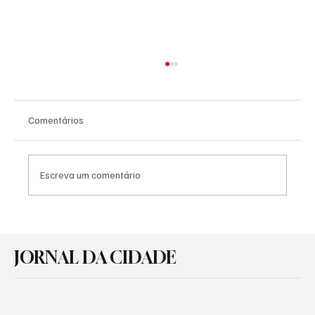
Comentários
Escreva um comentário
Agosto Lilás: Prefeitura promove atividades
de conscientização pelo fim da violência
JORNAL DA CIDADE
contra a mulher