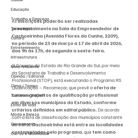
Educação
Trabalho e Emprego
As 
inscrições poderão ser realizadas 
presencialmente na Sala do Empreendedor de 
Tecnologia
Cachoeirinha (Avenida Flores da Cunha, 2209), 
Cultura
no período de 23 de março a 17 de abril de 2026, 
Entretenimento
das 9h às 17h, de segunda a sexta-feira.
Infraestrutura
O Governo do Estado do Rio Grande do Sul, por meio 
Meio Ambiente
da Secretaria de Trabalho e Desenvolvimento 
Opinião / Editorial
Profissional (STDP), está executando o Programa RS 
Clima / Tempo
Qualificação – Recomeçar, que prevê a 
oferta de 
cursos gratuitos de qualificação profissional 
Turismo e Viagem
em diversos municípios do Estado, conforme 
Estilo de Vida
critérios definidos em edital público.
 De acordo 
Moda e Beleza
com a lista de classificação dos municípios constante 
Gastronomia
do edital,
 Cachoeirinha está entre as localidades 
contempladas pelo programa
, que 
tem como 
Carros e Mobilidade