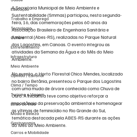
A Secretaria Municipal de Meio Ambiente e 
Educação
Sustentabilidade (Smmas) participou, nesta segunda-
Trabalho e Emprego
feira, 16, das comemorações pelos 60 anos da 
Tecnologia
Associação Brasileira de Engenharia Sanitária e 
Ambiental (Abes-RS), realizadas no Parque Natural 
Cultura
dos Lagostins, em Canoas. O evento integrou as 
Entretenimento
atividades da Semana da Água e do Mês do Meio 
Infraestrutura
Ambiente.
Meio Ambiente
No evento, o Horto Florestal Chico Mendes, localizado 
Opinião / Editorial
no bairro Betânia, presenteou o Parque dos Lagostins 
Clima / Tempo
com uma muda de árvore conhecida como Chuva de 
Turismo e Viagem
Ouro. A iniciativa teve como objetivo reforçar a 
importância da preservação ambiental e homenagear 
Estilo de Vida
as vítimas de feminicídio no Rio Grande do Sul, 
Moda e Beleza
temática destacada pela ABES-RS durante as ações 
Gastronomia
do Mês do Meio Ambiente.
Carros e Mobilidade