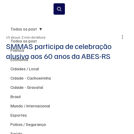
Inscrever-se
Todos os post
15 de jun.
2 min de leitura
Todos os post
SMMAS participa de celebração
Política
alusiva aos 60 anos da ABES-RS
Economia
Cidades / Local
Cidade - Cachoeirinha
Cidade - Gravataí
Brasil
Mundo / Internacional
Esportes
Polícia / Segurança
Saúde