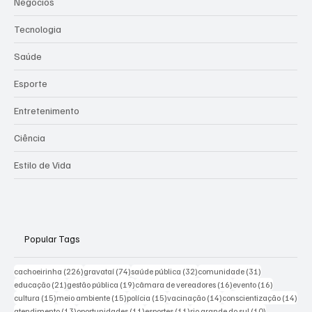
Negócios
Tecnologia
Saúde
Esporte
Entretenimento
Ciência
Estilo de Vida
Popular Tags
226 posts
74 posts
32 posts
31 posts
cachoeirinha
(226)
gravataí
(74)
saúde pública
(32)
comunidade
(31)
21 posts
19 posts
16 posts
16 posts
educação
(21)
gestão pública
(19)
câmara de vereadores
(16)
evento
(16)
15 posts
15 posts
15 posts
14 posts
14 p
cultura
(15)
meio ambiente
(15)
polícia
(15)
vacinação
(14)
conscientização
(14)
13 posts
11 posts
11 posts
10 posts
atendimento
(13)
oportunidades
(11)
esportes
(11)
rio grande do sul
(10)