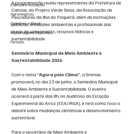
A programação reuniu representantes da Prefeitura de 
Ciência e Inovação
Canoas, do Projeto Verde Sinos, da Associação de 
Agronegócio
Pescadores da Ilha do Paquetá, além de instituições 
Opiniões e Blogs
públicas, entidades ambientais e profissionais das 
áreas de saneamento, recursos hídricos e 
Reportagens Especiais
sustentabilidade.
Feriado
Seminário Municipal de Meio Ambiente e 
Sustentabilidade 2026
Com o tema 
“Agora pelo Clima”
, a Smmas 
promoverá, no dia 23 de junho, o Seminário Municipal 
de Meio Ambiente e Sustentabilidade. O evento 
ocorrerá a partir das 8h, no Auditório da Estação 
Experimental do Arroz (EEA/IRGA), e terá como foco o 
debate sobre mudanças climáticas e desenvolvimento 
sustentável.
Para o secretário de Meio Ambiente e 