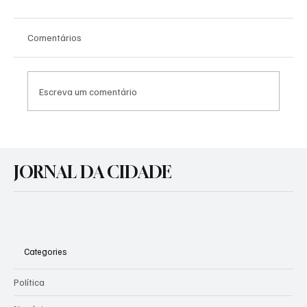
Comentários
Escreva um comentário
Agosto Lilás: Prefeitura promove atividades
de conscientização pelo fim da violência
JORNAL DA CIDADE
contra a mulher
Categories
Política