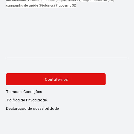
9 posts
9 posts
8 posts
campanha de saúde
(9)
alunos
(9)
governo
(8)
Contate-nos
Termos e Condições
Política de Privacidade
Declaração de acessibilidade