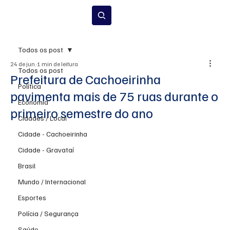
Inscrever-se
Todos os post
24 de jun.
1 min de leitura
Todos os post
Prefeitura de Cachoeirinha
Política
pavimenta mais de 75 ruas durante o
Economia
primeiro semestre do ano
Cidades / Local
Cidade - Cachoeirinha
Cidade - Gravataí
Brasil
Mundo / Internacional
Esportes
Polícia / Segurança
Saúde