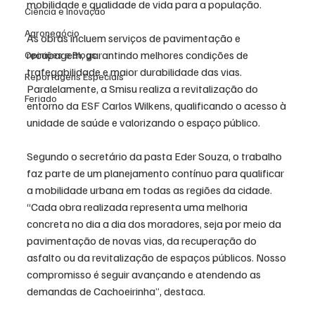
mobilidade e qualidade de vida para a população.
Ciência e Inovação
Agronegócio
As obras incluem serviços de pavimentação e 
recapagem, garantindo melhores condições de 
Opiniões e Blogs
trafegabilidade e maior durabilidade das vias. 
Reportagens Especiais
Paralelamente, a Smisu realiza a revitalização do 
Feriado
entorno da ESF Carlos Wilkens, qualificando o acesso à 
unidade de saúde e valorizando o espaço público.
Segundo o secretário da pasta Eder Souza, o trabalho 
faz parte de um planejamento contínuo para qualificar 
a mobilidade urbana em todas as regiões da cidade. 
“Cada obra realizada representa uma melhoria 
concreta no dia a dia dos moradores, seja por meio da 
pavimentação de novas vias, da recuperação do 
asfalto ou da revitalização de espaços públicos. Nosso 
compromisso é seguir avançando e atendendo as 
demandas de Cachoeirinha”, destaca.