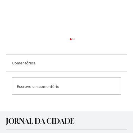
Comentários
Escreva um comentário
Agosto Lilás: Prefeitura promove atividades
de conscientização pelo fim da violência
JORNAL DA CIDADE
contra a mulher