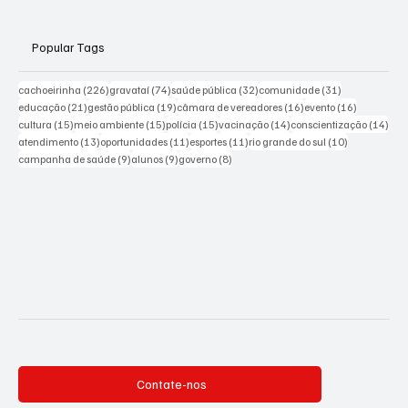
Popular Tags
226 posts
74 posts
32 posts
31 posts
cachoeirinha
(226)
gravataí
(74)
saúde pública
(32)
comunidade
(31)
21 posts
19 posts
16 posts
16 posts
educação
(21)
gestão pública
(19)
câmara de vereadores
(16)
evento
(16)
15 posts
15 posts
15 posts
14 posts
14 p
cultura
(15)
meio ambiente
(15)
polícia
(15)
vacinação
(14)
conscientização
(14)
13 posts
11 posts
11 posts
10 posts
atendimento
(13)
oportunidades
(11)
esportes
(11)
rio grande do sul
(10)
9 posts
9 posts
8 posts
campanha de saúde
(9)
alunos
(9)
governo
(8)
Contate-nos