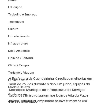
Educação
Trabalho e Emprego
Tecnologia
Cultura
Entretenimento
Infraestrutura
Meio Ambiente
Opinião / Editorial
Clima / Tempo
Turismo e Viagem
A Prefeitura de Cachoeirinha já realizou melhorias em 
Estilo de Vida
mais de 75 vias durante o ano. Em junho, equipes da 
Moda e Beleza
Secretaria Municipal de Infraestrutura e Serviços 
Gastronomia
Urbanos (Smisu) atuaram nos bairros Vila da Paz e 
Jardim Conquista, ampliando os investimentos em 
Carros e Mobilidade