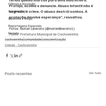
ferida queixa marcas para uma vida inteira. 
Ciência e Inovação
Proteja, acolha e denuncie. Abuso infantil não é 
Agronegócio
segredo, é crime. O abuso destrói sonhos. A 
proteção devolve esperança”, ressaltou.
Opiniões e Blogs
Reportagens Especiais
Fotos: Natan Liberato (@natanliberato1)
Feriado
Fonte: Prefeitura Municipal de Cachoeirinha
cachoeirinha
comunidade
conscientização
Cidade - Cachoeirinha
Posts recentes
Ver tudo