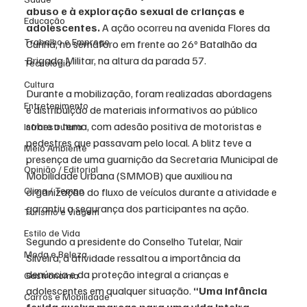
abuso e à exploração sexual de crianças e 
Educação
adolescentes.
 A ação ocorreu na avenida Flores da 
Trabalho e Emprego
Cunha, no semáforo em frente ao 26º Batalhão da 
Brigada Militar, na altura da parada 57.
Tecnologia
Cultura
Durante a mobilização, foram realizadas abordagens 
Entretenimento
e distribuição de materiais informativos ao público 
sobre o tema, com adesão positiva de motoristas e 
Infraestrutura
pedestres que passavam pelo local. A blitz teve a 
Meio Ambiente
presença de uma guarnição da Secretaria Municipal de 
Opinião / Editorial
Mobilidade Urbana (SMMOB) que auxiliou na 
Clima / Tempo
organização do fluxo de veículos durante a atividade e 
garantiu a segurança dos participantes na ação.
Turismo e Viagem
Estilo de Vida
Segundo a presidente do Conselho Tutelar, Nair 
Moda e Beleza
Silveira, a atividade ressaltou a importância da 
denúncia e da proteção integral a crianças e 
Gastronomia
adolescentes em qualquer situação. 
“Uma infância 
Carros e Mobilidade