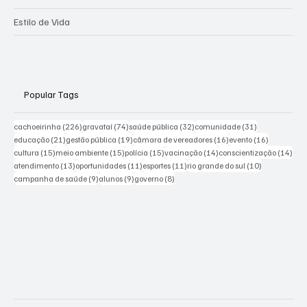
Estilo de Vida
Popular Tags
226 posts
74 posts
32 posts
31 posts
cachoeirinha
(226)
gravataí
(74)
saúde pública
(32)
comunidade
(31)
21 posts
19 posts
16 posts
16 posts
educação
(21)
gestão pública
(19)
câmara de vereadores
(16)
evento
(16)
15 posts
15 posts
15 posts
14 posts
14 p
cultura
(15)
meio ambiente
(15)
polícia
(15)
vacinação
(14)
conscientização
(14)
13 posts
11 posts
11 posts
10 posts
atendimento
(13)
oportunidades
(11)
esportes
(11)
rio grande do sul
(10)
9 posts
9 posts
8 posts
campanha de saúde
(9)
alunos
(9)
governo
(8)