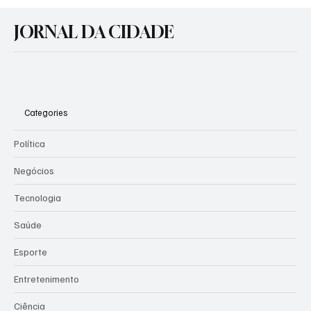
Agosto Lilás: Prefeitura promove atividades
de conscientização pelo fim da violência
JORNAL DA CIDADE
contra a mulher
Categories
Política
Negócios
Tecnologia
Saúde
Esporte
Entretenimento
Ciência