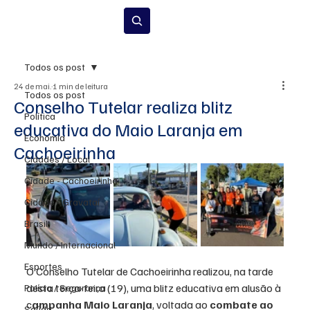
Inscrever-se
Todos os post
24 de mai.
1 min de leitura
Todos os post
Conselho Tutelar realiza blitz
Política
educativa do Maio Laranja em
Economia
Cachoeirinha
Cidades / Local
Cidade - Cachoeirinha
Cidade - Gravataí
Brasil
Mundo / Internacional
Esportes
O Conselho Tutelar de Cachoeirinha realizou, na tarde 
desta terça-feira (19), uma blitz educativa em alusão à 
Polícia / Segurança
c
ampanha Maio Laranja
, voltada ao
 combate ao 
Saúde